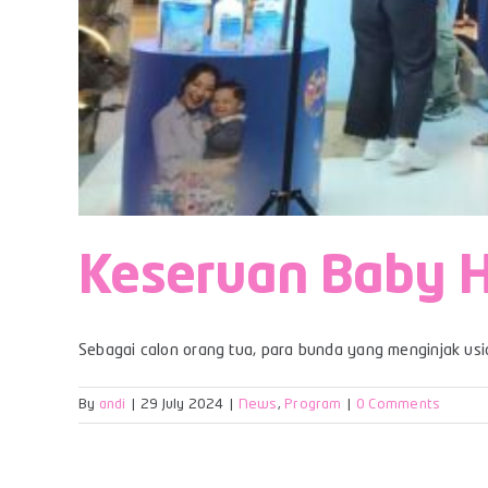
Keseruan Baby H
Sebagai calon orang tua, para bunda yang menginjak usia 
By
andi
|
29 July 2024
|
News
,
Program
|
0 Comments