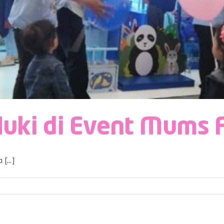
uki di Event Mums 
[...]