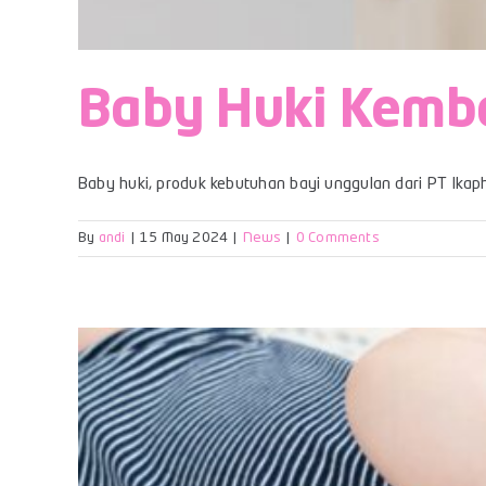
Baby Huki Kemba
Baby huki, produk kebutuhan bayi unggulan dari PT Ikaph
By
andi
|
15 May 2024
|
News
|
0 Comments