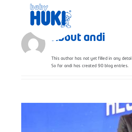
Skip
to
content
About
andi
This author has not yet filled in any detail
So far andi has created 90 blog entries.