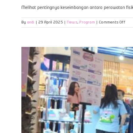
Melihat pentingnya keseimbangan antara perawatan fisik d
on
By
andi
|
29 April 2025
|
News
,
Program
|
Comments Off
Bab
HUK
Duk
Tum
Kem
Opti
si
Keci
Mela
Kes
Per
Fisik
dan
Bah
Cint