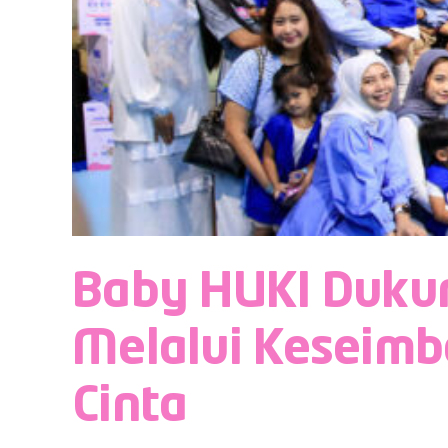
Baby HUKI Dukun
Melalui Keseimb
Cinta