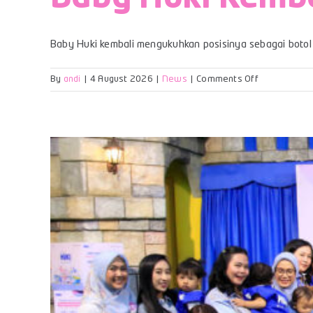
Baby Huki kembali mengukuhkan posisinya sebagai botol s
on
By
andi
|
4 August 2026
|
News
|
Comments Off
Baby
Huki
Kembali
Meraih
Top
Brand
Kids
2026