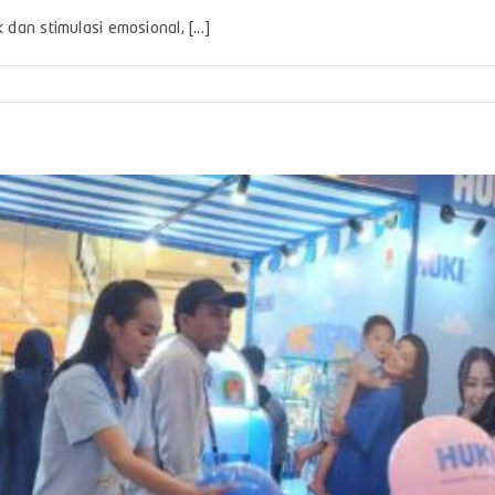
an stimulasi emosional, [...]
y
I
ung
buh
bang
mal
l
lui
eimbangan
awatan
asa
a