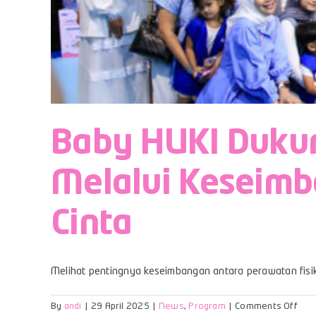
Baby HUKI Dukun
Melalui Keseimb
Cinta
Melihat pentingnya keseimbangan antara perawatan fisik d
on
By
andi
|
29 April 2025
|
News
,
Program
|
Comments Off