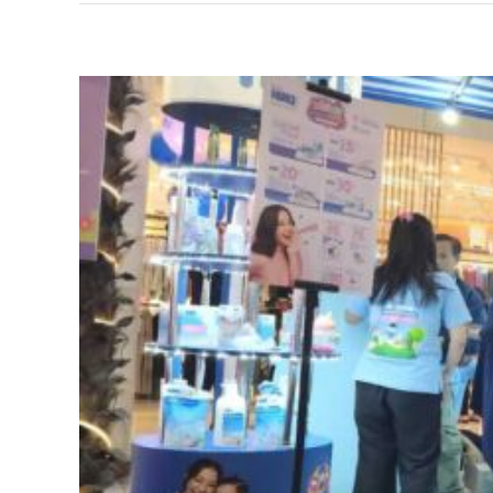
Bab
HUK
Duk
Tum
Kem
Opti
si
Keci
Mela
Kes
Per
Fisik
dan
Bah
Cint