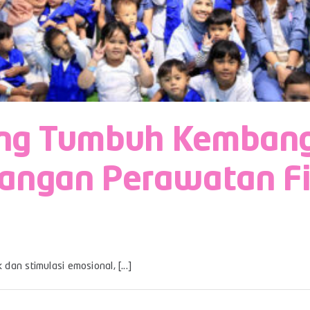
g Tumbuh Kembang O
angan Perawatan Fi
an stimulasi emosional, [...]