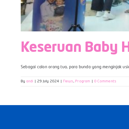
Keseruan Baby H
Sebagai calon orang tua, para bunda yang menginjak usia 
By
andi
|
29 July 2024
|
News
,
Program
|
0 Comments