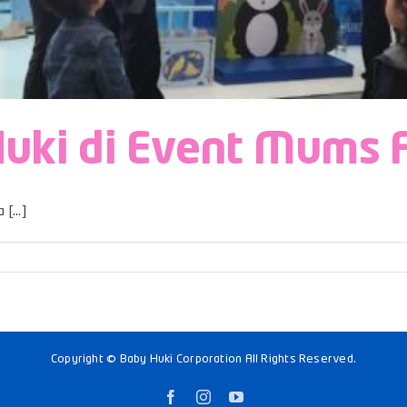
uki di Event Mums 
[...]
Copyright © Baby Huki Corporation All Rights Reserved.
Facebook
Instagram
YouTube