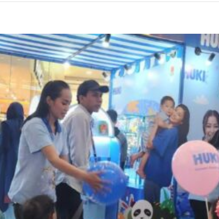
y
I
ung
buh
bang
mal
l
lui
eimbangan
awatan
asa
a