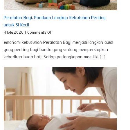
Peralatan Bayi, Panduan Lengkap Kebutuhan Penting
untuk Si Kecil
on
4 July 2026
|
Comments Off
Peralatan
emahami kebutuhan Peralatan Bayi menjadi langkah awal
Bayi,
Panduan
yang penting bagi bunda yang sedang mempersiapkan
Lengkap
kehadiran buah hati. Setiap perlengkapan memiliki [...]
Kebutuhan
Penting
untuk
Si
Kecil