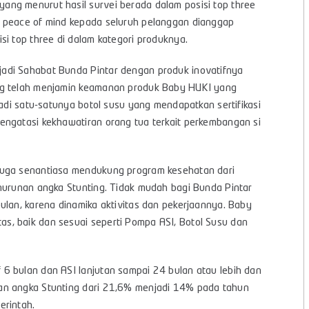
ng menurut hasil survei berada dalam posisi top three
n peace of mind kepada seluruh pelanggan dianggap
si top three di dalam kategori produknya.
adi Sahabat Bunda Pintar dengan produk inovatifnya
ang telah menjamin keamanan produk Baby HUKI yang
jadi satu-satunya botol susu yang mendapatkan sertifikasi
engatasi kekhawatiran orang tua terkait perkembangan si
juga senantiasa mendukung program kesehatan dari
enurunan angka Stunting. Tidak mudah bagi Bunda Pintar
ulan, karena dinamika aktivitas dan pekerjaannya. Baby
s, baik dan sesuai seperti Pompa ASI, Botol Susu dan
6 bulan dan ASI lanjutan sampai 24 bulan atau lebih dan
an angka Stunting dari 21,6% menjadi 14% pada tahun
erintah.