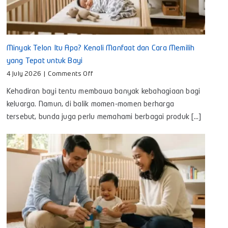
Minyak Telon Itu Apa? Kenali Manfaat dan Cara Memilih
yang Tepat untuk Bayi
on
4 July 2026
|
Comments Off
Minyak
Kehadiran bayi tentu membawa banyak kebahagiaan bagi
Telon
Itu
keluarga. Namun, di balik momen-momen berharga
Apa?
tersebut, bunda juga perlu memahami berbagai produk [...]
Kenali
Manfaat
dan
Cara
Memilih
yang
Tepat
untuk
Bayi