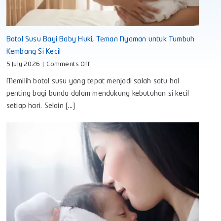
Botol Susu Bayi Baby Huki, Teman Nyaman untuk Tumbuh
Kembang Si Kecil
on
5 July 2026
|
Comments Off
Botol
Memilih botol susu yang tepat menjadi salah satu hal
Susu
Bayi
penting bagi bunda dalam mendukung kebutuhan si kecil
Baby
setiap hari. Selain [...]
Huki,
Teman
Nyaman
untuk
Tumbuh
Kembang
Si
Kecil