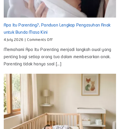
Apa Itu Parenting?, Panduan Lengkap Pengasuhan Anak
untuk Bunda Masa Kini
on
4 July 2026
|
Comments Off
Apa
Memahami Apa Itu Parenting menjadi langkah awal yang
Itu
Parenting?,
penting bagi setiap orang tua dalam membesarkan anak.
Panduan
Parenting tidak hanya soal [...]
Lengkap
Pengasuhan
Anak
untuk
Bunda
Masa
Kini