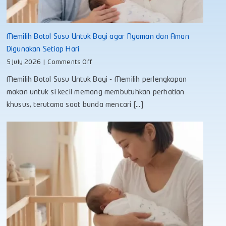
Memilih Botol Susu Untuk Bayi agar Nyaman dan Aman
Digunakan Setiap Hari
on
5 July 2026
|
Comments Off
Memilih
Memilih Botol Susu Untuk Bayi - Memilih perlengkapan
Botol
Susu
makan untuk si kecil memang membutuhkan perhatian
Untuk
khusus, terutama saat bunda mencari [...]
Bayi
agar
Nyaman
dan
Aman
Digunakan
Setiap
Hari