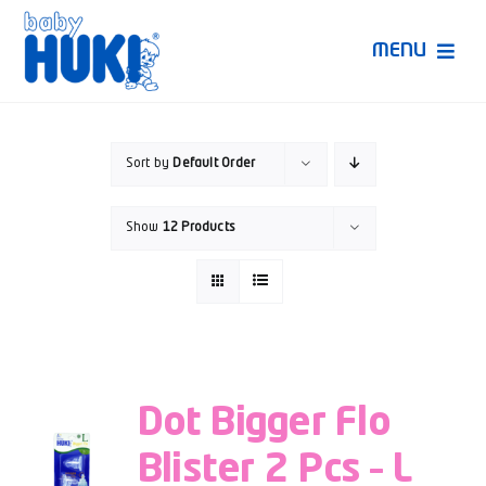
Skip
to
MENU
content
Produk Huki
Sort by
Default Order
Ruang Bunda Pintar
Show
12 Products
Bincang Ahli
Video
Dot Bigger Flo
Blister 2 Pcs – L