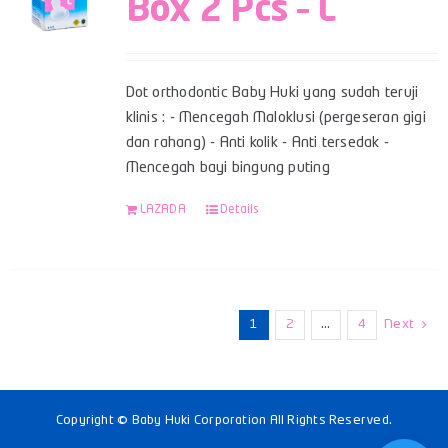
Box 2 Pcs – L
Dot orthodontic Baby Huki yang sudah teruji
klinis : - Mencegah Maloklusi (pergeseran gigi
dan rahang) - Anti kolik - Anti tersedak -
Mencegah bayi bingung puting
LAZADA
Details
1
2
…
4
Next
Copyright © Baby Huki Corporation All Rights Reserved.