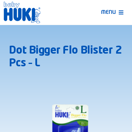
Skip
to
MENU
content
Produk Huki
Dot Bigger Flo Blister 2
Ruang Bunda Pintar
Pcs – L
Bincang Ahli
Video