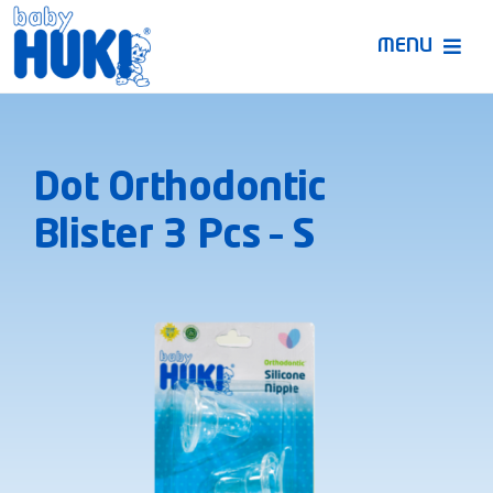
Skip
to
MENU
content
Produk Huki
Dot Orthodontic
Ruang Bunda Pintar
Blister 3 Pcs – S
Bincang Ahli
Video