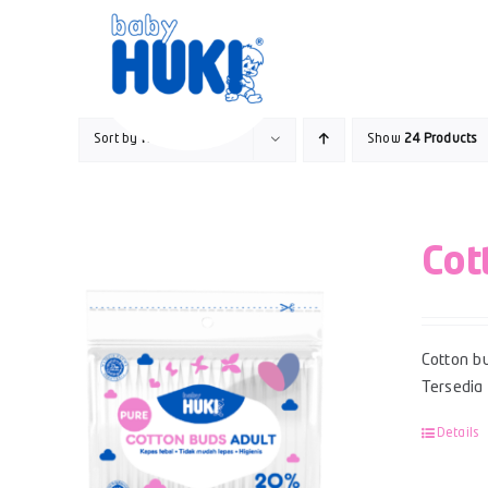
Skip
to
content
Sort by
Rating
Show
24 Products
Cot
Cotton bu
Tersedia
Details