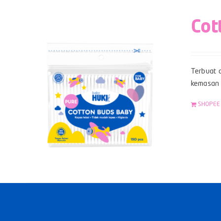
Cot
Terbuat d
kemasan z
SHOPEE