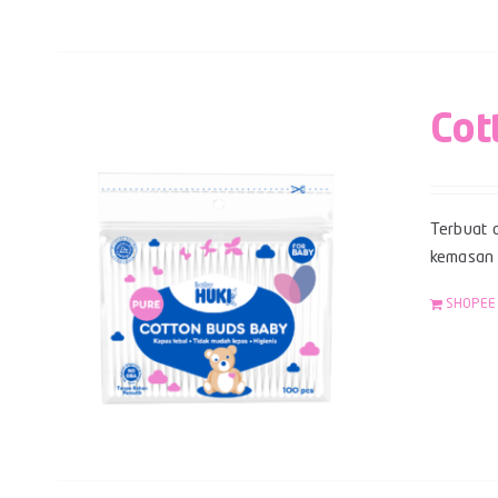
Cot
Terbuat d
kemasan z
SHOPEE