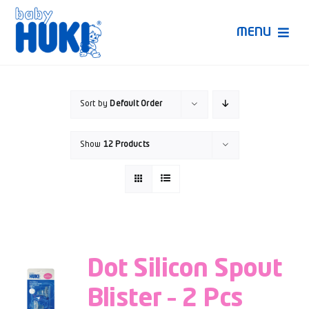
Skip
to
MENU
content
Produk Huki
Sort by
Default Order
Ruang Bunda Pintar
Show
12 Products
Bincang Ahli
Video
Dot Silicon Spout
Blister – 2 Pcs