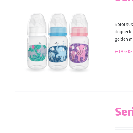
Botol su
ringneck
golden mo
LAZADA
Ser