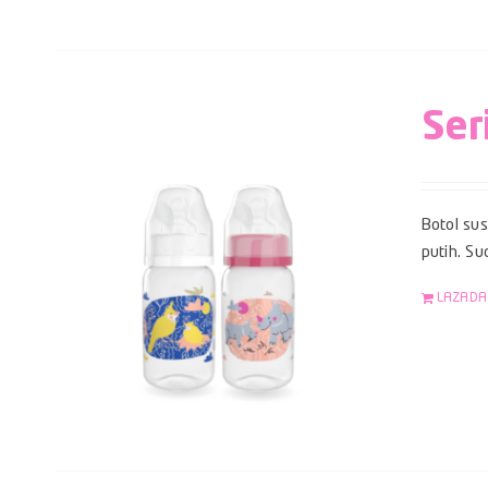
Ser
Botol su
putih. S
LAZADA