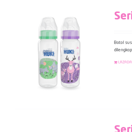
Ser
Botol su
dilengka
LAZADA
Ser