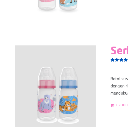
Ser
Rated
5.0
out of 5
Botol su
dengan ri
mendukun
LAZADA