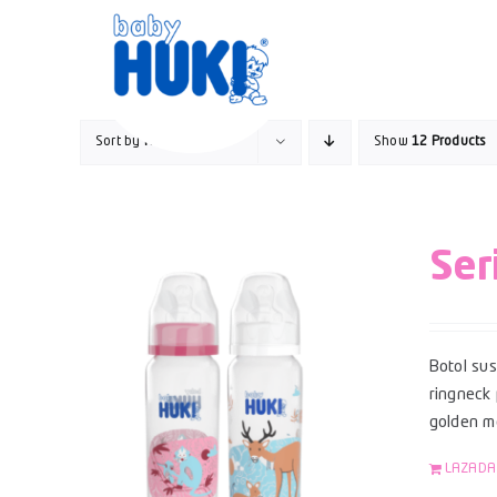
Skip
to
content
Sort by
Name
Show
12 Products
Ser
Botol su
ringneck 
golden mo
LAZADA