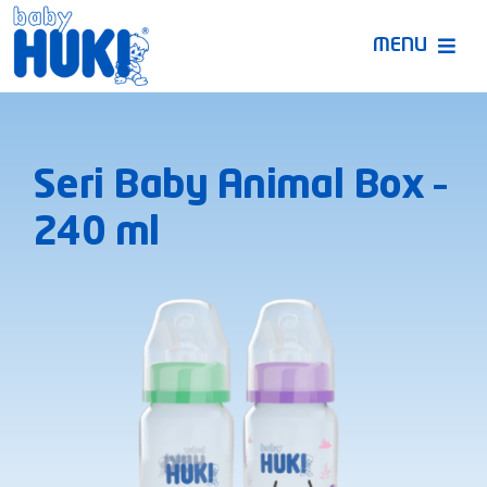
Skip
to
MENU
content
Produk Huki
Seri Baby Animal Box –
Ruang Bunda Pintar
240 ml
Bincang Ahli
Video