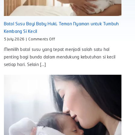
Botol Susu Bayi Baby Huki, Teman Nyaman untuk Tumbuh
Kembang Si Kecil
on
5 July 2026
|
Comments Off
Botol
Memilih botol susu yang tepat menjadi salah satu hal
Susu
Bayi
penting bagi bunda dalam mendukung kebutuhan si kecil
Baby
setiap hari. Selain [...]
Huki,
Teman
Nyaman
untuk
Tumbuh
Kembang
Si
Kecil