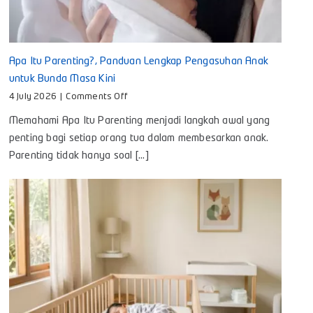
Apa Itu Parenting?, Panduan Lengkap Pengasuhan Anak
untuk Bunda Masa Kini
on
4 July 2026
|
Comments Off
Apa
Memahami Apa Itu Parenting menjadi langkah awal yang
Itu
Parenting?,
penting bagi setiap orang tua dalam membesarkan anak.
Panduan
Parenting tidak hanya soal [...]
Lengkap
Pengasuhan
Anak
untuk
Bunda
Masa
Kini