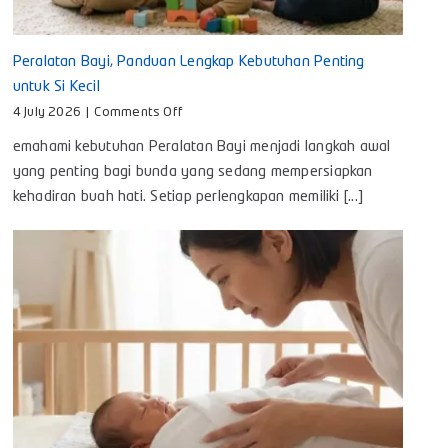
Peralatan Bayi, Panduan Lengkap Kebutuhan Penting
untuk Si Kecil
on
4 July 2026
|
Comments Off
Peralatan
emahami kebutuhan Peralatan Bayi menjadi langkah awal
Bayi,
Panduan
yang penting bagi bunda yang sedang mempersiapkan
Lengkap
kehadiran buah hati. Setiap perlengkapan memiliki [...]
Kebutuhan
Penting
untuk
Si
Kecil