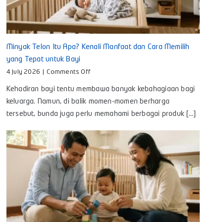
Minyak Telon Itu Apa? Kenali Manfaat dan Cara Memilih
yang Tepat untuk Bayi
on
4 July 2026
|
Comments Off
Minyak
Kehadiran bayi tentu membawa banyak kebahagiaan bagi
Telon
Itu
keluarga. Namun, di balik momen-momen berharga
Apa?
tersebut, bunda juga perlu memahami berbagai produk [...]
Kenali
Manfaat
dan
Cara
Memilih
yang
Tepat
untuk
Bayi