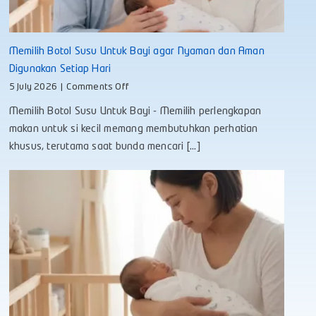
Memilih Botol Susu Untuk Bayi agar Nyaman dan Aman
Digunakan Setiap Hari
on
5 July 2026
|
Comments Off
Memilih
Memilih Botol Susu Untuk Bayi - Memilih perlengkapan
Botol
Susu
makan untuk si kecil memang membutuhkan perhatian
Untuk
khusus, terutama saat bunda mencari [...]
Bayi
agar
Nyaman
dan
Aman
Digunakan
Setiap
Hari