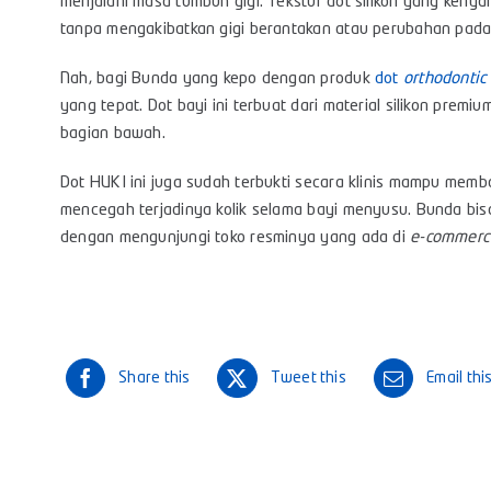
menjalani masa tumbuh gigi. Tekstur dot silikon yang keny
tanpa mengakibatkan gigi berantakan atau perubahan pada 
Nah, bagi Bunda yang kepo dengan produk
dot
orthodontic
yang tepat. Dot bayi ini terbuat dari material silikon prem
bagian bawah.
Dot HUKI ini juga sudah terbukti secara klinis mampu memba
mencegah terjadinya kolik selama bayi menyusu. Bunda bisa
dengan mengunjungi toko resminya yang ada di
e-commerc
Share this
Tweet this
Email thi