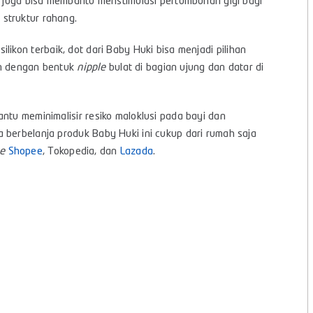
al juga bisa membantu menstimulasi pertumbuhan gigi bayi
struktur rahang.
silikon terbaik, dot dari Baby Huki bisa menjadi pilihan
ium dengan bentuk
nipple
bulat di bagian ujung dan datar di
ntu meminimalisir resiko maloklusi pada bayi dan
 berbelanja produk Baby Huki ini cukup dari rumah saja
e
Shopee
,
Tokopedia
, dan
Lazada
.
s