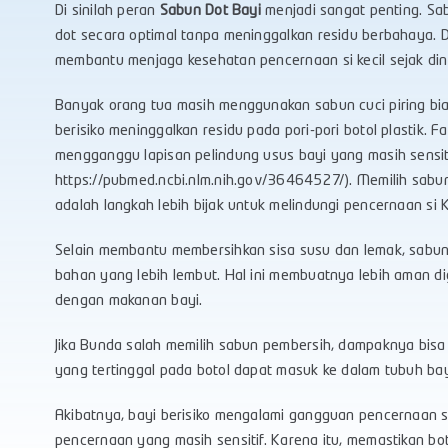
Di sinilah peran
Sabun Dot Bayi
menjadi sangat penting. Sa
dot secara optimal tanpa meninggalkan residu berbahaya.
membantu menjaga kesehatan pencernaan si kecil sejak dini
Banyak orang tua masih menggunakan sabun cuci piring bia
berisiko meninggalkan residu pada pori-pori botol plastik. F
mengganggu lapisan pelindung usus bayi yang masih sensiti
https://pubmed.ncbi.nlm.nih.gov/36464527/). Memilih sabun
adalah langkah lebih bijak untuk melindungi pencernaan si K
Selain membantu membersihkan sisa susu dan lemak, sabun 
bahan yang lebih lembut. Hal ini membuatnya lebih aman 
dengan makanan bayi.
Jika Bunda salah memilih sabun pembersih, dampaknya bisa c
yang tertinggal pada botol dapat masuk ke dalam tubuh bay
Akibatnya, bayi berisiko mengalami gangguan pencernaan sep
pencernaan yang masih sensitif. Karena itu, memastikan bo