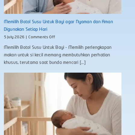
Memilih Botol Susu Untuk Bayi agar Nyaman dan Aman
Digunakan Setiap Hari
on
5 July 2026
|
Comments Off
Memilih
Memilih Botol Susu Untuk Bayi - Memilih perlengkapan
Botol
Susu
makan untuk si kecil memang membutuhkan perhatian
Untuk
khusus, terutama saat bunda mencari [...]
Bayi
agar
Nyaman
dan
Aman
Digunakan
Setiap
Hari