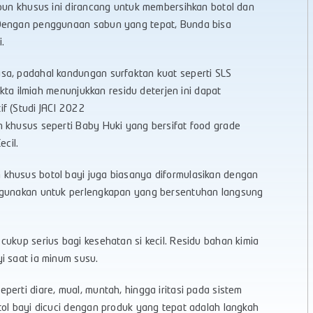
bun khusus ini dirancang untuk membersihkan botol dan
 Dengan penggunaan sabun yang tepat, Bunda bisa
.
sa, padahal kandungan surfaktan kuat seperti SLS
akta ilmiah menunjukkan residu deterjen ini dapat
f (Studi JACI 2022
 khusus seperti Baby Huki yang bersifat food grade
ecil.
khusus botol bayi juga biasanya diformulasikan dengan
digunakan untuk perlengkapan yang bersentuhan langsung
ukup serius bagi kesehatan si kecil. Residu bahan kimia
i saat ia minum susu.
erti diare, mual, muntah, hingga iritasi pada sistem
tol bayi dicuci dengan produk yang tepat adalah langkah