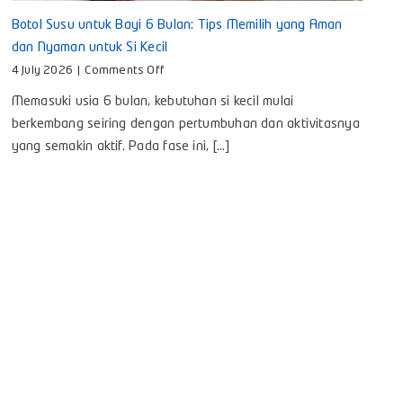
Botol Susu untuk Bayi 6 Bulan: Tips Memilih yang Aman
dan Nyaman untuk Si Kecil
on
4 July 2026
|
Comments Off
Botol
Memasuki usia 6 bulan, kebutuhan si kecil mulai
Susu
untuk
berkembang seiring dengan pertumbuhan dan aktivitasnya
Bayi
yang semakin aktif. Pada fase ini, [...]
6
Bulan:
Tips
Memilih
yang
Aman
dan
Nyaman
untuk
Si
Kecil