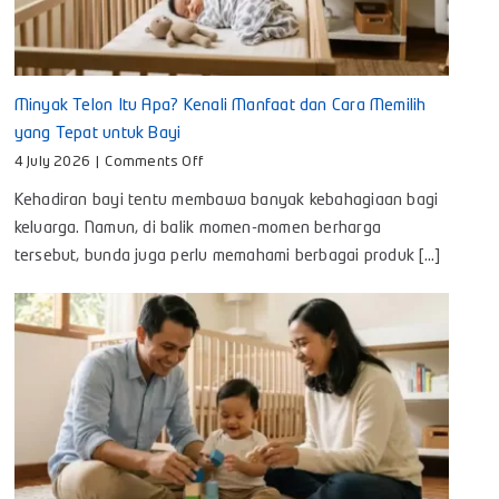
Minyak Telon Itu Apa? Kenali Manfaat dan Cara Memilih
yang Tepat untuk Bayi
on
4 July 2026
|
Comments Off
Minyak
Kehadiran bayi tentu membawa banyak kebahagiaan bagi
Telon
Itu
keluarga. Namun, di balik momen-momen berharga
Apa?
tersebut, bunda juga perlu memahami berbagai produk [...]
Kenali
Manfaat
dan
Cara
Memilih
yang
Tepat
untuk
Bayi