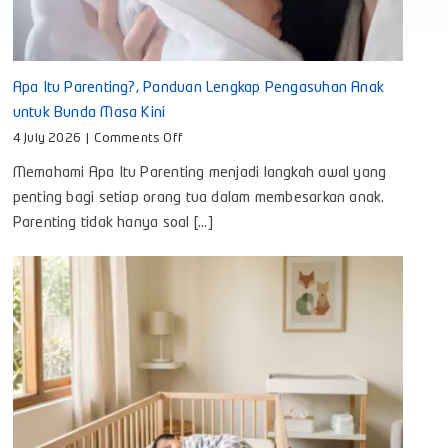
Apa Itu Parenting?, Panduan Lengkap Pengasuhan Anak
untuk Bunda Masa Kini
on
4 July 2026
|
Comments Off
Apa
Memahami Apa Itu Parenting menjadi langkah awal yang
Itu
Parenting?,
penting bagi setiap orang tua dalam membesarkan anak.
Panduan
Parenting tidak hanya soal [...]
Lengkap
Pengasuhan
Anak
untuk
Bunda
Masa
Kini