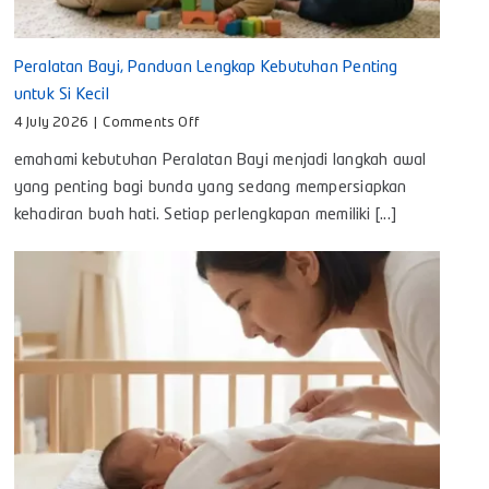
Peralatan Bayi, Panduan Lengkap Kebutuhan Penting
untuk Si Kecil
on
4 July 2026
|
Comments Off
Peralatan
emahami kebutuhan Peralatan Bayi menjadi langkah awal
Bayi,
Panduan
yang penting bagi bunda yang sedang mempersiapkan
Lengkap
kehadiran buah hati. Setiap perlengkapan memiliki [...]
Kebutuhan
Penting
untuk
Si
Kecil