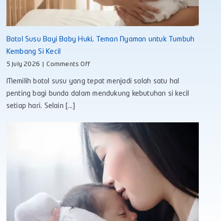
Botol Susu Bayi Baby Huki, Teman Nyaman untuk Tumbuh
Kembang Si Kecil
on
5 July 2026
|
Comments Off
Botol
Memilih botol susu yang tepat menjadi salah satu hal
Susu
Bayi
penting bagi bunda dalam mendukung kebutuhan si kecil
Baby
setiap hari. Selain [...]
Huki,
Teman
Nyaman
untuk
Tumbuh
Kembang
Si
Kecil