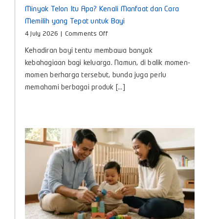
Minyak Telon Itu Apa? Kenali Manfaat dan Cara
Memilih yang Tepat untuk Bayi
on
4 July 2026
|
Comments Off
Minyak
Kehadiran bayi tentu membawa banyak
Telon
Itu
kebahagiaan bagi keluarga. Namun, di balik momen-
Apa?
momen berharga tersebut, bunda juga perlu
Kenali
memahami berbagai produk [...]
Manfaat
dan
Cara
Memilih
yang
Tepat
untuk
Bayi