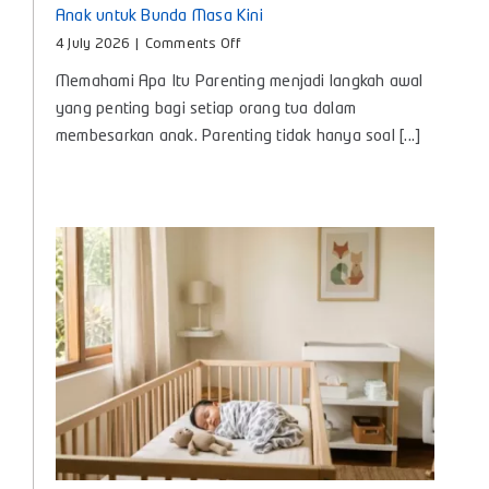
Anak untuk Bunda Masa Kini
on
4 July 2026
|
Comments Off
Apa
Memahami Apa Itu Parenting menjadi langkah awal
Itu
Parenting?,
yang penting bagi setiap orang tua dalam
Panduan
membesarkan anak. Parenting tidak hanya soal [...]
Lengkap
Pengasuhan
Anak
untuk
Bunda
Masa
Kini