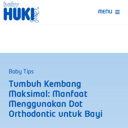
Skip
to
MENU
content
Produk Huki
Ruang Bunda Pintar
Bincang Ahli
Baby Tips
Video
Tumbuh Kembang
Maksimal: Manfaat
Menggunakan Dot
Orthodontic untuk Bayi