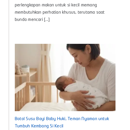
Susu
perlengkapan makan untuk si kecil memang
Untuk
membutuhkan perhatian khusus, terutama saat
Bayi
bunda mencari [...]
agar
Nyaman
dan
Aman
Digunakan
Setiap
Hari
Botol Susu Bayi Baby Huki, Teman Nyaman untuk
Tumbuh Kembang Si Kecil