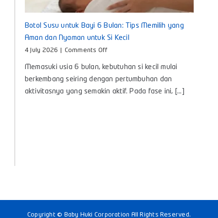
Botol Susu untuk Bayi 6 Bulan: Tips Memilih yang
Aman dan Nyaman untuk Si Kecil
on
4 July 2026
|
Comments Off
Botol
Memasuki usia 6 bulan, kebutuhan si kecil mulai
Susu
untuk
berkembang seiring dengan pertumbuhan dan
Bayi
aktivitasnya yang semakin aktif. Pada fase ini, [...]
6
Bulan:
Tips
Memilih
yang
Aman
dan
Nyaman
untuk
Si
Kecil
Copyright © Baby Huki Corporation All Rights Reserved.