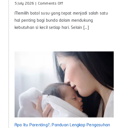
on
5 July 2026
|
Comments Off
Botol
Memilih botol susu yang tepat menjadi salah satu
Susu
Bayi
hal penting bagi bunda dalam mendukung
Baby
kebutuhan si kecil setiap hari. Selain [...]
Huki,
Teman
Nyaman
untuk
Tumbuh
Kembang
Si
Kecil
Apa Itu Parenting?, Panduan Lengkap Pengasuhan