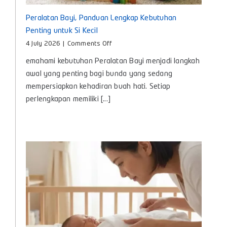
Peralatan Bayi, Panduan Lengkap Kebutuhan
Penting untuk Si Kecil
on
4 July 2026
|
Comments Off
Peralatan
emahami kebutuhan Peralatan Bayi menjadi langkah
Bayi,
Panduan
awal yang penting bagi bunda yang sedang
Lengkap
mempersiapkan kehadiran buah hati. Setiap
Kebutuhan
perlengkapan memiliki [...]
Penting
untuk
Si
Kecil