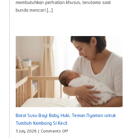
membutuhkan perhatian khusus, terutama saat
Bayi
bunda mencari [...]
agar
Nyaman
dan
Aman
Digunakan
Setiap
Hari
Botol Susu Bayi Baby Huki, Teman Nyaman untuk
Tumbuh Kembang Si Kecil
on
5 July 2026
|
Comments Off
Botol