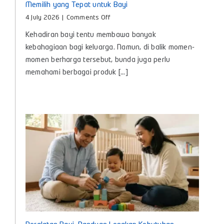
Memilih yang Tepat untuk Bayi
on
4 July 2026
|
Comments Off
Minyak
Kehadiran bayi tentu membawa banyak
Telon
Itu
kebahagiaan bagi keluarga. Namun, di balik momen-
Apa?
momen berharga tersebut, bunda juga perlu
Kenali
memahami berbagai produk [...]
Manfaat
dan
Cara
Memilih
yang
Tepat
untuk
Bayi