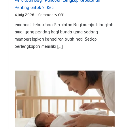
Peralatan Bayi, Panduan Lengkap Kebutuhan
Penting untuk Si Kecil
on
4 July 2026
|
Comments Off
Peralatan
emahami kebutuhan Peralatan Bayi menjadi langkah
Bayi,
Panduan
awal yang penting bagi bunda yang sedang
Lengkap
mempersiapkan kehadiran buah hati. Setiap
Kebutuhan
perlengkapan memiliki [...]
Penting
untuk
Si
Kecil