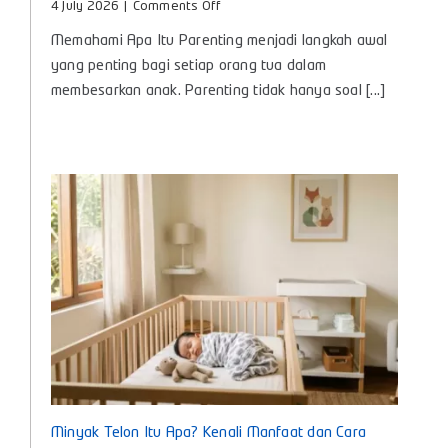
on
4 July 2026
|
Comments Off
Apa
Memahami Apa Itu Parenting menjadi langkah awal
Itu
Parenting?,
yang penting bagi setiap orang tua dalam
Panduan
membesarkan anak. Parenting tidak hanya soal [...]
Lengkap
Pengasuhan
Anak
untuk
Bunda
Masa
Kini
Minyak Telon Itu Apa? Kenali Manfaat dan Cara