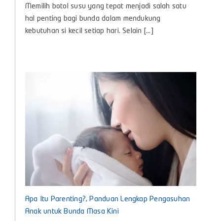
Memilih botol susu yang tepat menjadi salah satu
Susu
Bayi
hal penting bagi bunda dalam mendukung
Baby
kebutuhan si kecil setiap hari. Selain [...]
Huki,
Teman
Nyaman
untuk
Tumbuh
Kembang
Si
Kecil
Apa Itu Parenting?, Panduan Lengkap Pengasuhan
Anak untuk Bunda Masa Kini