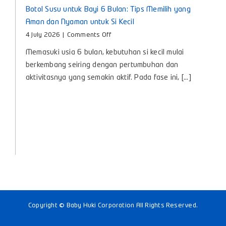
Botol Susu untuk Bayi 6 Bulan: Tips Memilih yang
Aman dan Nyaman untuk Si Kecil
on
4 July 2026
|
Comments Off
Botol
Memasuki usia 6 bulan, kebutuhan si kecil mulai
Susu
untuk
berkembang seiring dengan pertumbuhan dan
Bayi
aktivitasnya yang semakin aktif. Pada fase ini, [...]
6
Bulan:
Tips
Memilih
yang
Aman
dan
Nyaman
untuk
Si
Kecil
Copyright © Baby Huki Corporation All Rights Reserved.