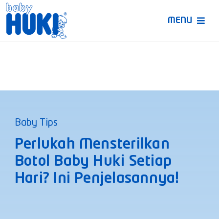
Skip
to
MENU
content
Produk Huki
Ruang Bunda Pintar
Bincang Ahli
Baby Tips
Video
Perlukah Mensterilkan
Botol Baby Huki Setiap
Hari? Ini Penjelasannya!