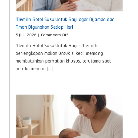
Memilih Botol Susu Untuk Bayi agar Nyaman dan
Aman Digunakan Setiap Hari
on
5 July 2026
|
Comments Off
Memilih
Memilih Botol Susu Untuk Bayi - Memilih
Botol
Susu
perlengkapan makan untuk si kecil memang
Untuk
membutuhkan perhatian khusus, terutama saat
Bayi
bunda mencari [...]
agar
Nyaman
dan
Aman
Digunakan
Setiap
Hari