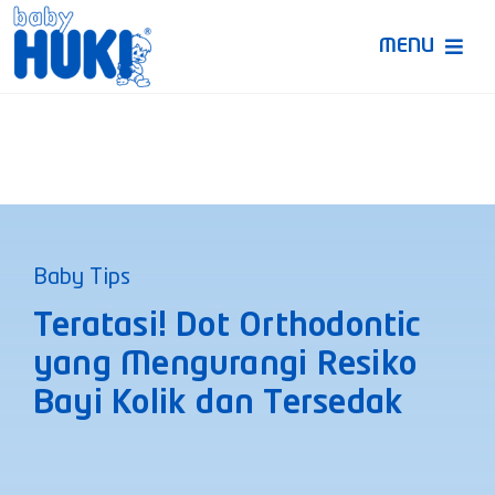
Skip
to
MENU
content
Produk Huki
Ruang Bunda Pintar
Bincang Ahli
Baby Tips
Video
Teratasi! Dot Orthodontic
yang Mengurangi Resiko
Bayi Kolik dan Tersedak