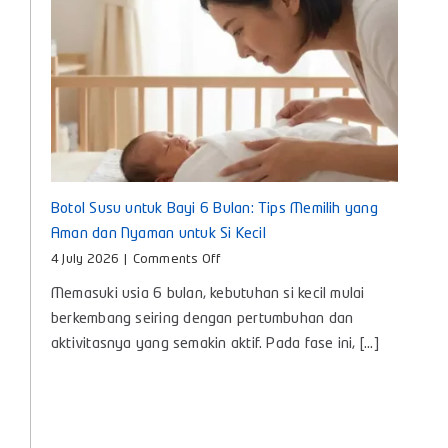
Botol Susu untuk Bayi 6 Bulan: Tips Memilih yang
Aman dan Nyaman untuk Si Kecil
on
4 July 2026
|
Comments Off
Botol
Memasuki usia 6 bulan, kebutuhan si kecil mulai
Susu
untuk
berkembang seiring dengan pertumbuhan dan
Bayi
aktivitasnya yang semakin aktif. Pada fase ini, [...]
6
Bulan:
Tips
Memilih
yang