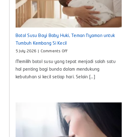
Botol Susu Bayi Baby Huki, Teman Nyaman untuk
Tumbuh Kembang Si Kecil
on
5 July 2026
|
Comments Off
Botol
Memilih botol susu yang tepat menjadi salah satu
Susu
Bayi
hal penting bagi bunda dalam mendukung
Baby
kebutuhan si kecil setiap hari. Selain [...]
Huki,
Teman
Nyaman
untuk
Tumbuh
Kembang
Si
Kecil