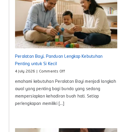
untuk
Bayi
Peralatan Bayi, Panduan Lengkap Kebutuhan
Penting untuk Si Kecil
on
4 July 2026
|
Comments Off
Peralatan
emahami kebutuhan Peralatan Bayi menjadi langkah
Bayi,
Panduan
awal yang penting bagi bunda yang sedang
Lengkap
mempersiapkan kehadiran buah hati. Setiap
Kebutuhan
perlengkapan memiliki [...]
Penting
untuk
Si
Kecil