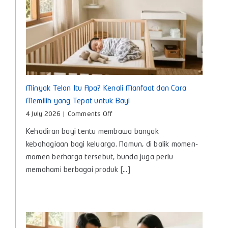
Minyak Telon Itu Apa? Kenali Manfaat dan Cara
Memilih yang Tepat untuk Bayi
on
4 July 2026
|
Comments Off
Minyak
Kehadiran bayi tentu membawa banyak
Telon
Itu
kebahagiaan bagi keluarga. Namun, di balik momen-
Apa?
momen berharga tersebut, bunda juga perlu
Kenali
memahami berbagai produk [...]
Manfaat
dan
Cara
Memilih
yang
Tepat