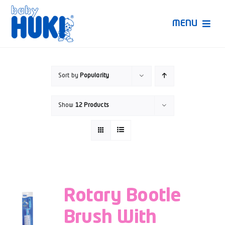
Skip
to
MENU
content
Produk Huki
Sort by
Popularity
Ruang Bunda Pintar
Show
12 Products
Bincang Ahli
Video
Rotary Bootle
Brush With