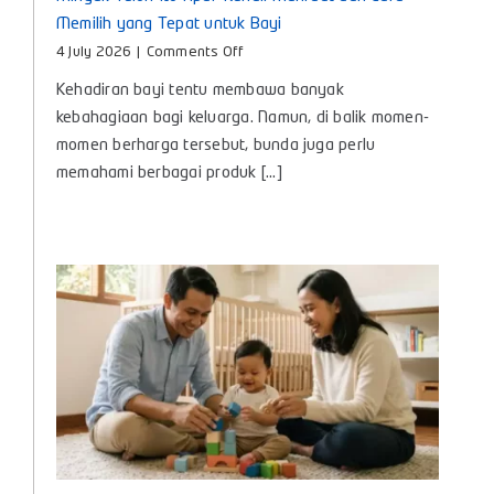
Memilih yang Tepat untuk Bayi
on
4 July 2026
|
Comments Off
Minyak
Kehadiran bayi tentu membawa banyak
Telon
Itu
kebahagiaan bagi keluarga. Namun, di balik momen-
Apa?
momen berharga tersebut, bunda juga perlu
Kenali
memahami berbagai produk [...]
Manfaat
dan
Cara
Memilih
yang
Tepat
untuk
Bayi