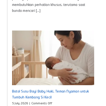
Untuk
membutuhkan perhatian khusus, terutama saat
Bayi
bunda mencari [...]
agar
Nyaman
dan
Aman
Digunakan
Setiap
Hari
Botol Susu Bayi Baby Huki, Teman Nyaman untuk
Tumbuh Kembang Si Kecil
on
5 July 2026
|
Comments Off