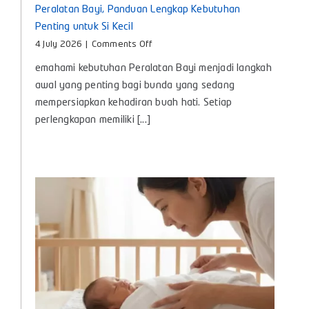
Peralatan Bayi, Panduan Lengkap Kebutuhan
Penting untuk Si Kecil
on
4 July 2026
|
Comments Off
Peralatan
emahami kebutuhan Peralatan Bayi menjadi langkah
Bayi,
Panduan
awal yang penting bagi bunda yang sedang
Lengkap
mempersiapkan kehadiran buah hati. Setiap
Kebutuhan
perlengkapan memiliki [...]
Penting
untuk
Si
Kecil