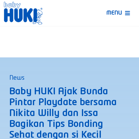
Skip
to
MENU
content
Produk Huki
Ruang Bunda Pintar
Bincang Ahli
News
Video
Baby HUKI Ajak Bunda
Pintar Playdate bersama
Nikita Willy dan Issa
Bagikan Tips Bonding
Sehat dengan si Kecil