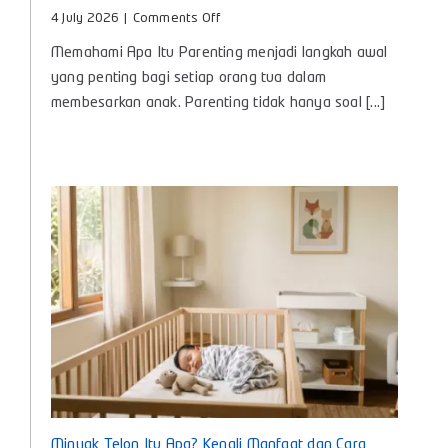
on
4 July 2026
|
Comments Off
Apa
Memahami Apa Itu Parenting menjadi langkah awal
Itu
Parenting?,
yang penting bagi setiap orang tua dalam
Panduan
membesarkan anak. Parenting tidak hanya soal [...]
Lengkap
Pengasuhan
Anak
untuk
Bunda
Masa
Kini
Minyak Telon Itu Apa? Kenali Manfaat dan Cara