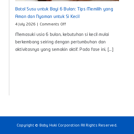
Botol Susu untuk Bayi 6 Bulan: Tips Memilih yang
Aman dan Nyaman untuk Si Kecil
on
4 July 2026
|
Comments Off
Botol
Memasuki usia 6 bulan, kebutuhan si kecil mulai
Susu
untuk
berkembang seiring dengan pertumbuhan dan
Bayi
aktivitasnya yang semakin aktif. Pada fase ini, [...]
6
Bulan:
Tips
Memilih
yang
Aman
dan
Nyaman
untuk
Si
Kecil
Copyright © Baby Huki Corporation All Rights Reserved.