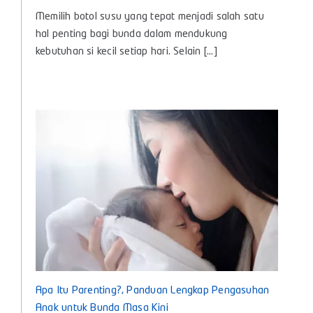
Botol
Memilih botol susu yang tepat menjadi salah satu
Susu
Bayi
hal penting bagi bunda dalam mendukung
Baby
kebutuhan si kecil setiap hari. Selain [...]
Huki,
Teman
Nyaman
untuk
Tumbuh
Kembang
Si
Kecil
Apa Itu Parenting?, Panduan Lengkap Pengasuhan
Anak untuk Bunda Masa Kini