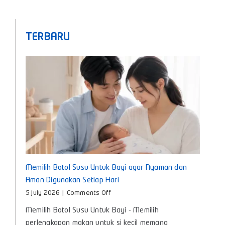
TERBARU
Memilih Botol Susu Untuk Bayi agar Nyaman dan
Aman Digunakan Setiap Hari
on
5 July 2026
|
Comments Off
Memilih
Memilih Botol Susu Untuk Bayi - Memilih
Botol
Susu
perlengkapan makan untuk si kecil memang