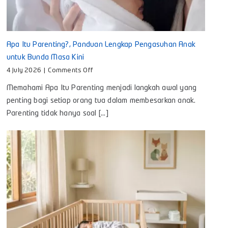
Apa Itu Parenting?, Panduan Lengkap Pengasuhan Anak
untuk Bunda Masa Kini
on
4 July 2026
|
Comments Off
Apa
Memahami Apa Itu Parenting menjadi langkah awal yang
Itu
Parenting?,
penting bagi setiap orang tua dalam membesarkan anak.
Panduan
Parenting tidak hanya soal [...]
Lengkap
Pengasuhan
Anak
untuk
Bunda
Masa
Kini