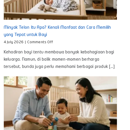
Minyak Telon Itu Apa? Kenali Manfaat dan Cara Memilih
yang Tepat untuk Bayi
on
4 July 2026
|
Comments Off
Minyak
Kehadiran bayi tentu membawa banyak kebahagiaan bagi
Telon
Itu
keluarga. Namun, di balik momen-momen berharga
Apa?
tersebut, bunda juga perlu memahami berbagai produk [...]
Kenali
Manfaat
dan
Cara
Memilih
yang
Tepat
untuk
Bayi