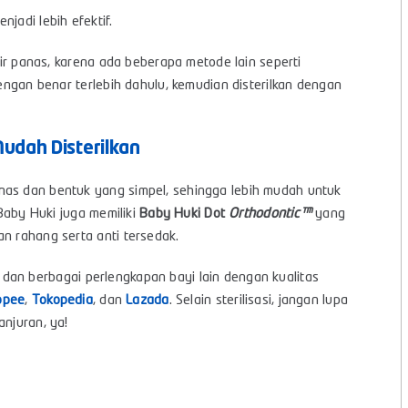
jadi lebih efektif.
 air panas, karena ada beberapa metode lain seperti
dengan benar terlebih dahulu, kemudian disterilkan dengan
udah Disterilkan
as dan bentuk yang simpel, sehingga lebih mudah untuk
Baby Huki juga memiliki
Baby Huki Dot
Orthodontic™
yang
an rahang serta anti tersedak.
dan berbagai perlengkapan bayi lain dengan kualitas
opee
,
Tokopedia
, dan
Lazada
. Selain sterilisasi, jangan lupa
anjuran, ya!