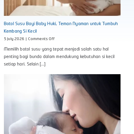
Botol Susu Bayi Baby Huki, Teman Nyaman untuk Tumbuh
Kembang Si Kecil
on
5 July 2026
|
Comments Off
Botol
Memilih botol susu yang tepat menjadi salah satu hal
Susu
Bayi
penting bagi bunda dalam mendukung kebutuhan si kecil
Baby
setiap hari. Selain [...]
Huki,
Teman
Nyaman
untuk
Tumbuh
Kembang
Si
Kecil