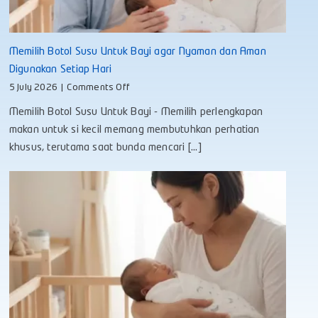
Memilih Botol Susu Untuk Bayi agar Nyaman dan Aman
Digunakan Setiap Hari
on
5 July 2026
|
Comments Off
Memilih
Memilih Botol Susu Untuk Bayi - Memilih perlengkapan
Botol
Susu
makan untuk si kecil memang membutuhkan perhatian
Untuk
khusus, terutama saat bunda mencari [...]
Bayi
agar
Nyaman
dan
Aman
Digunakan
Setiap
Hari