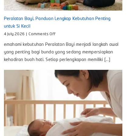
Peralatan Bayi, Panduan Lengkap Kebutuhan Penting
untuk Si Kecil
on
4 July 2026
|
Comments Off
Peralatan
emahami kebutuhan Peralatan Bayi menjadi langkah awal
Bayi,
Panduan
yang penting bagi bunda yang sedang mempersiapkan
Lengkap
kehadiran buah hati. Setiap perlengkapan memiliki [...]
Kebutuhan
Penting
untuk
Si
Kecil