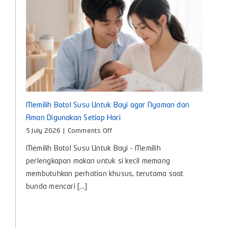
Memilih Botol Susu Untuk Bayi agar Nyaman dan
Aman Digunakan Setiap Hari
on
5 July 2026
|
Comments Off
Memilih
Memilih Botol Susu Untuk Bayi - Memilih
Botol
Susu
perlengkapan makan untuk si kecil memang
Untuk
membutuhkan perhatian khusus, terutama saat
Bayi
bunda mencari [...]
agar
Nyaman
dan
Aman
Digunakan