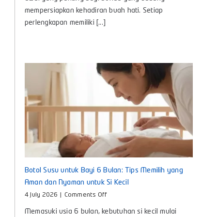
Lengkap
mempersiapkan kehadiran buah hati. Setiap
Kebutuhan
perlengkapan memiliki [...]
Penting
untuk
Si
Kecil
Botol Susu untuk Bayi 6 Bulan: Tips Memilih yang
Aman dan Nyaman untuk Si Kecil
on
4 July 2026
|
Comments Off
Botol
Memasuki usia 6 bulan, kebutuhan si kecil mulai
Susu