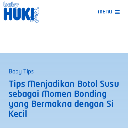
Skip
to
MENU
content
Produk Huki
Ruang Bunda Pintar
Bincang Ahli
Baby Tips
Video
Tips Menjadikan Botol Susu
sebagai Momen Bonding
yang Bermakna dengan Si
Kecil