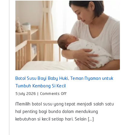
Setiap
Hari
Botol Susu Bayi Baby Huki, Teman Nyaman untuk
Tumbuh Kembang Si Kecil
on
5 July 2026
|
Comments Off
Botol
Memilih botol susu yang tepat menjadi salah satu
Susu
Bayi
hal penting bagi bunda dalam mendukung
Baby
kebutuhan si kecil setiap hari. Selain [...]
Huki,
Teman
Nyaman