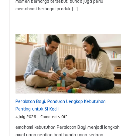
momen berharga tersebut, bunda juga perlu
Kenali
memahami berbagai produk [...]
Manfaat
dan
Cara
Memilih
yang
Tepat
untuk
Bayi
Peralatan Bayi, Panduan Lengkap Kebutuhan
Penting untuk Si Kecil
on
4 July 2026
|
Comments Off
Peralatan
emahami kebutuhan Peralatan Bayi menjadi langkah
Bayi,
Panduan
awal yang penting bagi bunda yang sedang