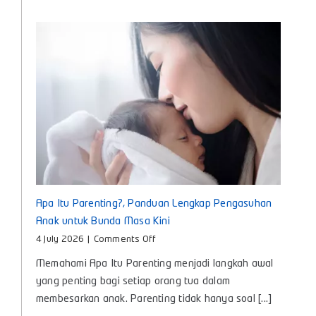
untuk
Tumbuh
Kembang
Si
Kecil
Apa Itu Parenting?, Panduan Lengkap Pengasuhan
Anak untuk Bunda Masa Kini
on
4 July 2026
|
Comments Off
Apa
Memahami Apa Itu Parenting menjadi langkah awal
Itu
Parenting?,
yang penting bagi setiap orang tua dalam
Panduan
membesarkan anak. Parenting tidak hanya soal [...]
Lengkap