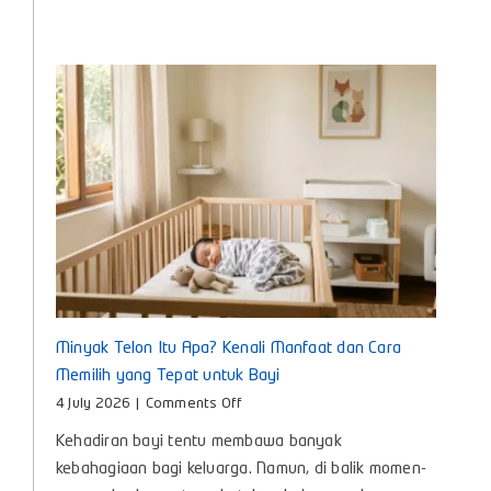
Pengasuhan
Anak
untuk
Bunda
Masa
Kini
Minyak Telon Itu Apa? Kenali Manfaat dan Cara
Memilih yang Tepat untuk Bayi
on
4 July 2026
|
Comments Off
Minyak
Kehadiran bayi tentu membawa banyak
Telon
Itu
kebahagiaan bagi keluarga. Namun, di balik momen-
Apa?