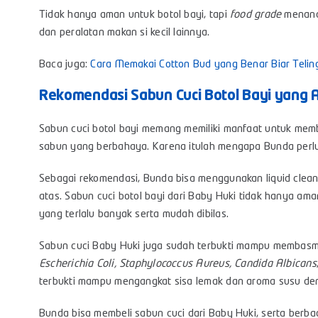
Tidak hanya aman untuk botol bayi, tapi
food grade
menand
dan peralatan makan si kecil lainnya.
Baca juga:
Cara Memakai Cotton Bud yang Benar Biar Telinga
Rekomendasi Sabun Cuci Botol Bayi yang
Sabun cuci botol bayi memang memiliki manfaat untuk mem
sabun yang berbahaya. Karena itulah mengapa Bunda perlu 
Sebagai rekomendasi, Bunda bisa menggunakan liquid cleans
atas. Sabun cuci botol bayi dari Baby Huki tidak hanya am
yang terlalu banyak serta mudah dibilas.
Sabun cuci Baby Huki juga sudah terbukti mampu membasmi
Escherichia Coli, Staphylococcus Aureus, Candida Albicans
terbukti mampu mengangkat sisa lemak dan aroma susu de
Bunda bisa membeli sabun cuci dari Baby Huki, serta berbag