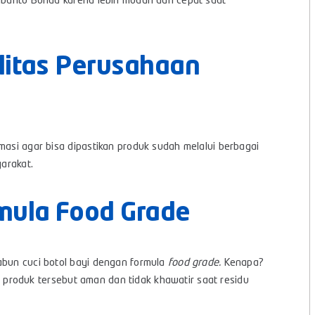
embantu Bunda karena lebih mudah dan cepat saat
litas Perusahaan
masi agar bisa dipastikan produk sudah melalui berbagai
yarakat.
mula Food Grade
abun cuci botol bayi dengan formula
food grade.
Kenapa?
produk tersebut aman dan tidak khawatir saat residu