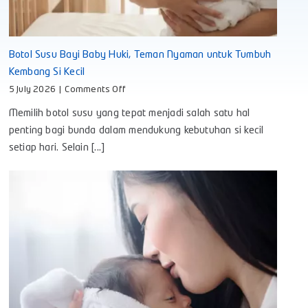
Botol Susu Bayi Baby Huki, Teman Nyaman untuk Tumbuh
Kembang Si Kecil
on
5 July 2026
|
Comments Off
Botol
Memilih botol susu yang tepat menjadi salah satu hal
Susu
Bayi
penting bagi bunda dalam mendukung kebutuhan si kecil
Baby
setiap hari. Selain [...]
Huki,
Teman
Nyaman
untuk
Tumbuh
Kembang
Si
Kecil