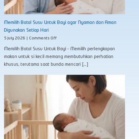
Memilih Botol Susu Untuk Bayi agar Nyaman dan Aman
Digunakan Setiap Hari
on
5 July 2026
|
Comments Off
Memilih
Memilih Botol Susu Untuk Bayi - Memilih perlengkapan
Botol
Susu
makan untuk si kecil memang membutuhkan perhatian
Untuk
khusus, terutama saat bunda mencari [...]
Bayi
agar
Nyaman
dan
Aman
Digunakan
Setiap
Hari