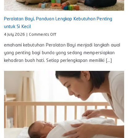
Peralatan Bayi, Panduan Lengkap Kebutuhan Penting
untuk Si Kecil
on
4 July 2026
|
Comments Off
Peralatan
emahami kebutuhan Peralatan Bayi menjadi langkah awal
Bayi,
Panduan
yang penting bagi bunda yang sedang mempersiapkan
Lengkap
kehadiran buah hati. Setiap perlengkapan memiliki [...]
Kebutuhan
Penting
untuk
Si
Kecil