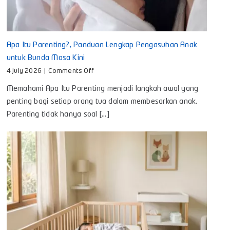
Apa Itu Parenting?, Panduan Lengkap Pengasuhan Anak
untuk Bunda Masa Kini
on
4 July 2026
|
Comments Off
Apa
Memahami Apa Itu Parenting menjadi langkah awal yang
Itu
Parenting?,
penting bagi setiap orang tua dalam membesarkan anak.
Panduan
Parenting tidak hanya soal [...]
Lengkap
Pengasuhan
Anak
untuk
Bunda
Masa
Kini