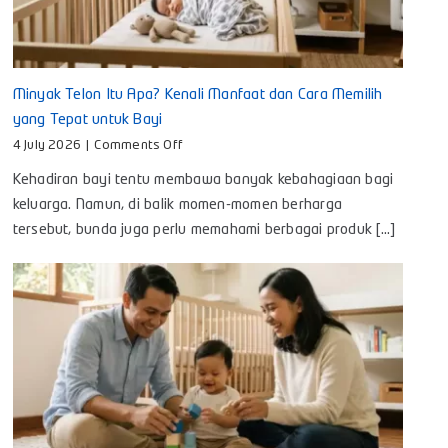
Minyak Telon Itu Apa? Kenali Manfaat dan Cara Memilih
yang Tepat untuk Bayi
on
4 July 2026
|
Comments Off
Minyak
Kehadiran bayi tentu membawa banyak kebahagiaan bagi
Telon
Itu
keluarga. Namun, di balik momen-momen berharga
Apa?
tersebut, bunda juga perlu memahami berbagai produk [...]
Kenali
Manfaat
dan
Cara
Memilih
yang
Tepat
untuk
Bayi