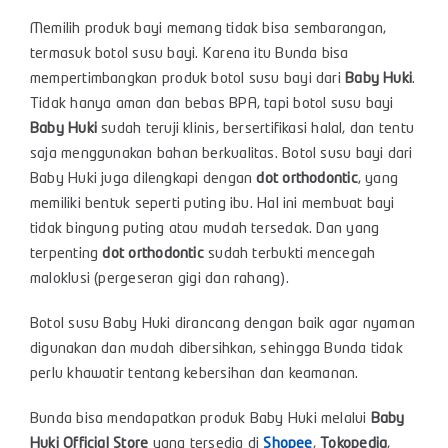
Memilih produk bayi memang tidak bisa sembarangan,
termasuk botol susu bayi. Karena itu Bunda bisa
mempertimbangkan produk botol susu bayi dari
Baby Huki
.
Tidak hanya aman dan bebas BPA, tapi botol susu bayi
Baby Huki
sudah teruji klinis, bersertifikasi halal, dan tentu
saja menggunakan bahan berkualitas. Botol susu bayi dari
Baby Huki juga dilengkapi dengan
dot orthodontic
, yang
memiliki bentuk seperti puting ibu. Hal ini membuat bayi
tidak bingung puting atau mudah tersedak. Dan yang
terpenting
dot orthodontic
sudah terbukti mencegah
maloklusi (pergeseran gigi dan rahang).
Botol susu Baby Huki dirancang dengan baik agar nyaman
digunakan dan mudah dibersihkan, sehingga Bunda tidak
perlu khawatir tentang kebersihan dan keamanan.
Bunda bisa mendapatkan produk Baby Huki melalui
Baby
Huki Official Store
yang tersedia di
Shopee
,
Tokopedia
,