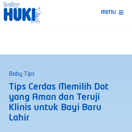
Skip
to
MENU
content
Produk Huki
Ruang Bunda Pintar
Bincang Ahli
Baby Tips
Video
Tips Cerdas Memilih Dot
yang Aman dan Teruji
Klinis untuk Bayi Baru
Lahir