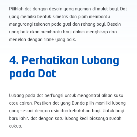
Pilihlah dot dengan desain yang nyaman di mulut bayi. Dot
yang memiliki bentuk simetris dan pipih membantu
mengurangi tekanan pada gusi dan rahang bayi. Desain
yang baik akan membantu bayi dalam menghisap dan
menelan dengan ritme yang baik.
4. Perhatikan Lubang
pada Dot
Lubang pada dot berfungsi untuk mengontrol aliran susu
atau cairan. Pastikan dot yang Bunda pilih memiliki lubang
yang sesuai dengan usia dan kebutuhan bayi. Untuk bayi
baru lahir, dot dengan satu lubang kecil biasanya sudah
cukup.