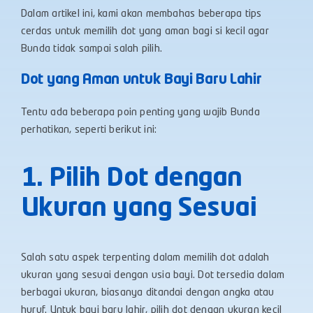
Dalam artikel ini, kami akan membahas beberapa tips
cerdas untuk memilih dot yang aman bagi si kecil agar
Bunda tidak sampai salah pilih.
Dot yang Aman untuk Bayi Baru Lahir
Tentu ada beberapa poin penting yang wajib Bunda
perhatikan, seperti berikut ini:
1. Pilih Dot dengan
Ukuran yang Sesuai
Salah satu aspek terpenting dalam memilih dot adalah
ukuran yang sesuai dengan usia bayi. Dot tersedia dalam
berbagai ukuran, biasanya ditandai dengan angka atau
huruf. Untuk bayi baru lahir, pilih dot dengan ukuran kecil