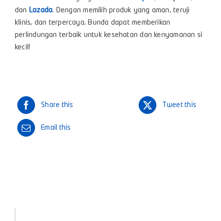
dan
Lazada
. Dengan memilih produk yang aman,
teruji
klinis, dan terpercaya, Bunda dapat memberikan
perlindungan terbaik untuk kesehatan dan kenyamanan si
kecil!
Share this
Tweet this
Email this