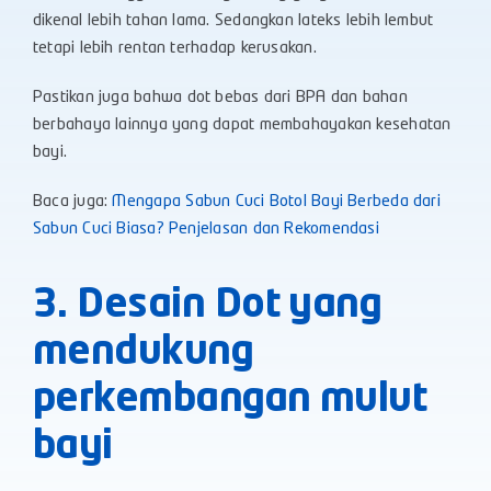
dikenal lebih tahan lama. Sedangkan lateks lebih lembut
tetapi lebih rentan terhadap kerusakan.
Pastikan juga bahwa dot bebas dari BPA dan bahan
berbahaya lainnya yang dapat membahayakan kesehatan
bayi
.
Baca juga:
Mengapa Sabun Cuci Botol Bayi Berbeda dari
Sabun Cuci Biasa? Penjelasan dan Rekomendasi
3. Desain Dot yang
mendukung
perkembangan mulut
bayi