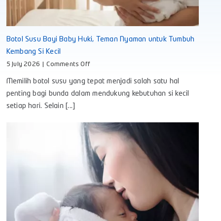
Botol Susu Bayi Baby Huki, Teman Nyaman untuk Tumbuh
Kembang Si Kecil
on
5 July 2026
|
Comments Off
Botol
Memilih botol susu yang tepat menjadi salah satu hal
Susu
Bayi
penting bagi bunda dalam mendukung kebutuhan si kecil
Baby
setiap hari. Selain [...]
Huki,
Teman
Nyaman
untuk
Tumbuh
Kembang
Si
Kecil