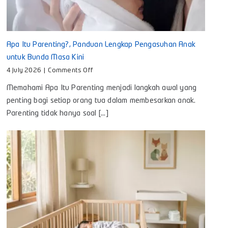
Apa Itu Parenting?, Panduan Lengkap Pengasuhan Anak
untuk Bunda Masa Kini
on
4 July 2026
|
Comments Off
Apa
Memahami Apa Itu Parenting menjadi langkah awal yang
Itu
Parenting?,
penting bagi setiap orang tua dalam membesarkan anak.
Panduan
Parenting tidak hanya soal [...]
Lengkap
Pengasuhan
Anak
untuk
Bunda
Masa
Kini