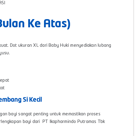
ASI
Bulan Ke Atas)
kuat. Dot ukuran XL dari Baby Huki menyediakan lubang
yusu.
cepat
kat
embang Si Kecil
gan bayi sangat penting untuk memastikan proses
rlengkapan bayi dari PT Ikapharmindo Putramas Tbk