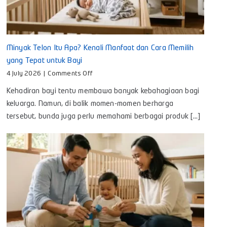
Minyak Telon Itu Apa? Kenali Manfaat dan Cara Memilih
yang Tepat untuk Bayi
on
4 July 2026
|
Comments Off
Minyak
Kehadiran bayi tentu membawa banyak kebahagiaan bagi
Telon
Itu
keluarga. Namun, di balik momen-momen berharga
Apa?
tersebut, bunda juga perlu memahami berbagai produk [...]
Kenali
Manfaat
dan
Cara
Memilih
yang
Tepat
untuk
Bayi