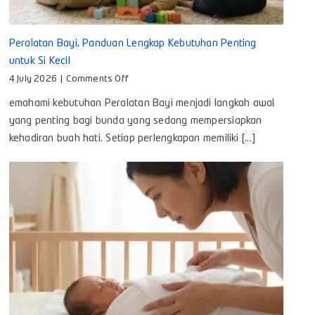
Peralatan Bayi, Panduan Lengkap Kebutuhan Penting
untuk Si Kecil
on
4 July 2026
|
Comments Off
Peralatan
emahami kebutuhan Peralatan Bayi menjadi langkah awal
Bayi,
Panduan
yang penting bagi bunda yang sedang mempersiapkan
Lengkap
kehadiran buah hati. Setiap perlengkapan memiliki [...]
Kebutuhan
Penting
untuk
Si
Kecil