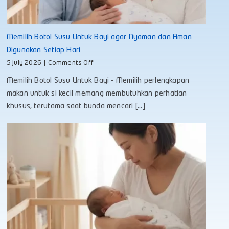
Memilih Botol Susu Untuk Bayi agar Nyaman dan Aman
Digunakan Setiap Hari
on
5 July 2026
|
Comments Off
Memilih
Memilih Botol Susu Untuk Bayi - Memilih perlengkapan
Botol
Susu
makan untuk si kecil memang membutuhkan perhatian
Untuk
khusus, terutama saat bunda mencari [...]
Bayi
agar
Nyaman
dan
Aman
Digunakan
Setiap
Hari