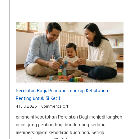
dan
Cara
Memilih
yang
Tepat
untuk
Bayi
Peralatan Bayi, Panduan Lengkap Kebutuhan
Penting untuk Si Kecil
on
4 July 2026
|
Comments Off
Peralatan
emahami kebutuhan Peralatan Bayi menjadi langkah
Bayi,
Panduan
awal yang penting bagi bunda yang sedang
Lengkap
mempersiapkan kehadiran buah hati. Setiap
Kebutuhan