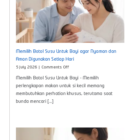
Memilih Botol Susu Untuk Bayi agar Nyaman dan
Aman Digunakan Setiap Hari
on
5 July 2026
|
Comments Off
Memilih
Memilih Botol Susu Untuk Bayi - Memilih
Botol
Susu
perlengkapan makan untuk si kecil memang
Untuk
membutuhkan perhatian khusus, terutama saat
Bayi
bunda mencari [...]
agar
Nyaman
dan
Aman
Digunakan
Setiap
Hari