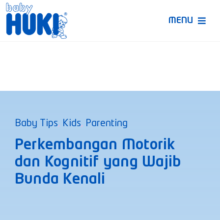
Skip
to
MENU
content
Produk Huki
Ruang Bunda Pintar
Bincang Ahli
Baby Tips
,
Kids
,
Parenting
Video
Perkembangan Motorik
dan Kognitif yang Wajib
Bunda Kenali