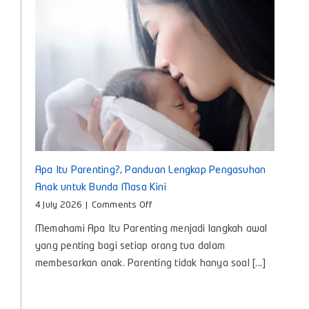
Kembang
Si
Kecil
Apa Itu Parenting?, Panduan Lengkap Pengasuhan
Anak untuk Bunda Masa Kini
on
4 July 2026
|
Comments Off
Apa
Memahami Apa Itu Parenting menjadi langkah awal
Itu
Parenting?,
yang penting bagi setiap orang tua dalam
Panduan
membesarkan anak. Parenting tidak hanya soal [...]
Lengkap
Pengasuhan
Anak