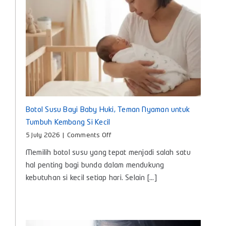
Botol Susu Bayi Baby Huki, Teman Nyaman untuk
Tumbuh Kembang Si Kecil
on
5 July 2026
|
Comments Off
Botol
Memilih botol susu yang tepat menjadi salah satu
Susu
Bayi
hal penting bagi bunda dalam mendukung
Baby
kebutuhan si kecil setiap hari. Selain [...]
Huki,
Teman
Nyaman
untuk
Tumbuh