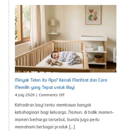
untuk
Bunda
Masa
Kini
Minyak Telon Itu Apa? Kenali Manfaat dan Cara
Memilih yang Tepat untuk Bayi
on
4 July 2026
|
Comments Off
Minyak
Kehadiran bayi tentu membawa banyak
Telon
Itu
kebahagiaan bagi keluarga. Namun, di balik momen-
Apa?
momen berharga tersebut, bunda juga perlu
Kenali
memahami berbagai produk [...]
Manfaat