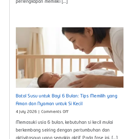
perlengkapan memiliki [...]
Penting
untuk
Si
Kecil
Botol Susu untuk Bayi 6 Bulan: Tips Memilih yang
Aman dan Nyaman untuk Si Kecil
on
4 July 2026
|
Comments Off
Botol
Memasuki usia 6 bulan, kebutuhan si kecil mulai
Susu
untuk
berkembang seiring dengan pertumbuhan dan
Bayi
aktivitasnya yang semakin aktif. Pada fase ini, [...]