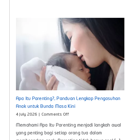
Teman
Nyaman
untuk
Tumbuh
Kembang
Si
Kecil
Apa Itu Parenting?, Panduan Lengkap Pengasuhan
Anak untuk Bunda Masa Kini
on
4 July 2026
|
Comments Off
Apa
Memahami Apa Itu Parenting menjadi langkah awal
Itu
Parenting?,
yang penting bagi setiap orang tua dalam
Panduan