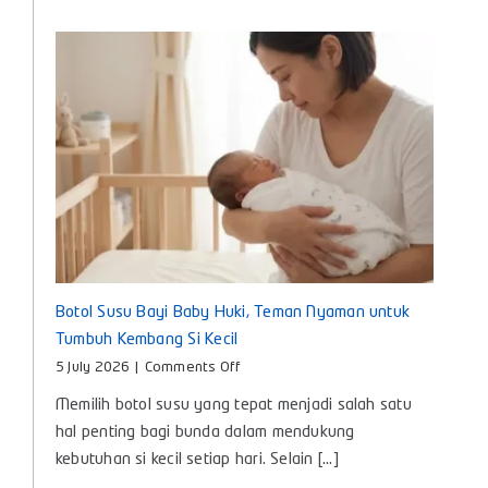
Aman
Digunakan
Setiap
Hari
Botol Susu Bayi Baby Huki, Teman Nyaman untuk
Tumbuh Kembang Si Kecil
on
5 July 2026
|
Comments Off
Botol
Memilih botol susu yang tepat menjadi salah satu
Susu
Bayi
hal penting bagi bunda dalam mendukung
Baby
kebutuhan si kecil setiap hari. Selain [...]
Huki,