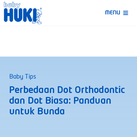
Skip
to
MENU
content
Produk Huki
Ruang Bunda Pintar
Bincang Ahli
Baby Tips
Video
Perbedaan Dot Orthodontic
dan Dot Biasa: Panduan
untuk Bunda