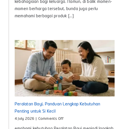
Itu
kebahagiaan bagi keluarga. Namun, di balik momen-
Apa?
momen berharga tersebut, bunda juga perlu
Kenali
memahami berbagai produk [...]
Manfaat
dan
Cara
Memilih
yang
Tepat
untuk
Bayi
Peralatan Bayi, Panduan Lengkap Kebutuhan
Penting untuk Si Kecil
on
4 July 2026
|
Comments Off
Peralatan
emahami kebutuhan Peralatan Bayi menjadi langkah