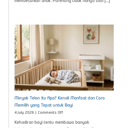
membesarkan anak. Parenting tidak hanya soal [...]
Lengkap
Pengasuhan
Anak
untuk
Bunda
Masa
Kini
Minyak Telon Itu Apa? Kenali Manfaat dan Cara
Memilih yang Tepat untuk Bayi
on
4 July 2026
|
Comments Off
Minyak
Kehadiran bayi tentu membawa banyak
Telon