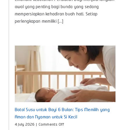
Bayi,
Panduan
awal yang penting bagi bunda yang sedang
Lengkap
mempersiapkan kehadiran buah hati. Setiap
Kebutuhan
perlengkapan memiliki [...]
Penting
untuk
Si
Kecil
Botol Susu untuk Bayi 6 Bulan: Tips Memilih yang
Aman dan Nyaman untuk Si Kecil
on
4 July 2026
|
Comments Off
Botol