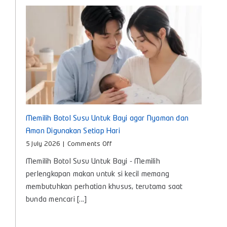
Memilih Botol Susu Untuk Bayi agar Nyaman dan
Aman Digunakan Setiap Hari
on
5 July 2026
|
Comments Off
Memilih
Memilih Botol Susu Untuk Bayi - Memilih
Botol
Susu
perlengkapan makan untuk si kecil memang
Untuk
membutuhkan perhatian khusus, terutama saat
Bayi
bunda mencari [...]
agar
Nyaman
dan