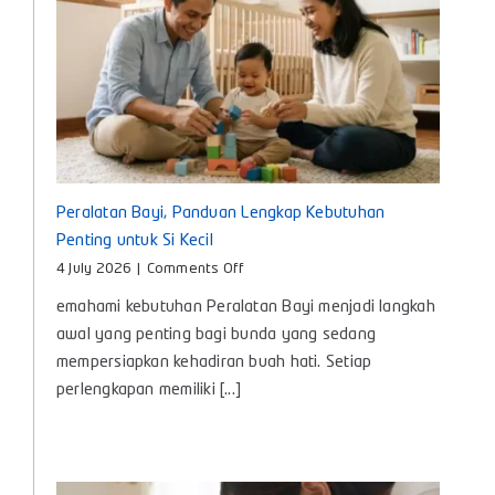
untuk
Bayi
Peralatan Bayi, Panduan Lengkap Kebutuhan
Penting untuk Si Kecil
on
4 July 2026
|
Comments Off
Peralatan
emahami kebutuhan Peralatan Bayi menjadi langkah
Bayi,
Panduan
awal yang penting bagi bunda yang sedang
Lengkap
mempersiapkan kehadiran buah hati. Setiap
Kebutuhan
perlengkapan memiliki [...]
Penting
untuk
Si
Kecil