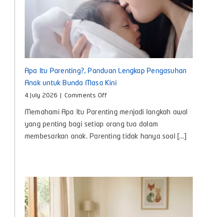
Apa Itu Parenting?, Panduan Lengkap Pengasuhan
Anak untuk Bunda Masa Kini
on
4 July 2026
|
Comments Off
Apa
Memahami Apa Itu Parenting menjadi langkah awal
Itu
Parenting?,
yang penting bagi setiap orang tua dalam
Panduan
membesarkan anak. Parenting tidak hanya soal [...]
Lengkap
Pengasuhan
Anak
untuk
Bunda
Masa
Kini