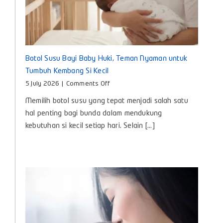
Botol Susu Bayi Baby Huki, Teman Nyaman untuk
Tumbuh Kembang Si Kecil
on
5 July 2026
|
Comments Off
Botol
Memilih botol susu yang tepat menjadi salah satu
Susu
Bayi
hal penting bagi bunda dalam mendukung
Baby
kebutuhan si kecil setiap hari. Selain [...]
Huki,
Teman
Nyaman
untuk
Tumbuh
Kembang
Si
Kecil