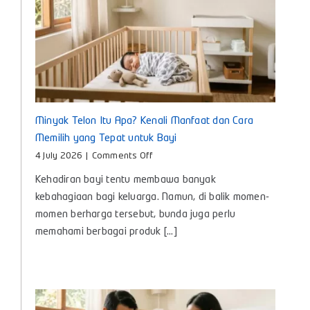
Minyak Telon Itu Apa? Kenali Manfaat dan Cara
Memilih yang Tepat untuk Bayi
on
4 July 2026
|
Comments Off
Minyak
Kehadiran bayi tentu membawa banyak
Telon
Itu
kebahagiaan bagi keluarga. Namun, di balik momen-
Apa?
momen berharga tersebut, bunda juga perlu
Kenali
memahami berbagai produk [...]
Manfaat
dan
Cara
Memilih
yang
Tepat