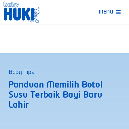
Skip
to
MENU
content
Produk Huki
Ruang Bunda Pintar
Bincang Ahli
Baby Tips
Video
Panduan Memilih Botol
Susu Terbaik Bayi Baru
Lahir