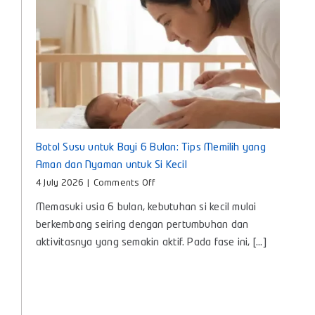
Botol Susu untuk Bayi 6 Bulan: Tips Memilih yang
Aman dan Nyaman untuk Si Kecil
on
4 July 2026
|
Comments Off
Botol
Memasuki usia 6 bulan, kebutuhan si kecil mulai
Susu
untuk
berkembang seiring dengan pertumbuhan dan
Bayi
aktivitasnya yang semakin aktif. Pada fase ini, [...]
6
Bulan:
Tips
Memilih
yang