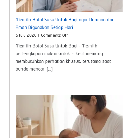
Memilih Botol Susu Untuk Bayi agar Nyaman dan
Aman Digunakan Setiap Hari
on
5 July 2026
|
Comments Off
Memilih
Memilih Botol Susu Untuk Bayi - Memilih
Botol
Susu
perlengkapan makan untuk si kecil memang
Untuk
membutuhkan perhatian khusus, terutama saat
Bayi
bunda mencari [...]
agar
Nyaman
dan
Aman
Digunakan
Setiap
Hari