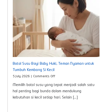
Setiap
Hari
Botol Susu Bayi Baby Huki, Teman Nyaman untuk
Tumbuh Kembang Si Kecil
on
5 July 2026
|
Comments Off
Botol
Memilih botol susu yang tepat menjadi salah satu
Susu
Bayi
hal penting bagi bunda dalam mendukung
Baby
kebutuhan si kecil setiap hari. Selain [...]
Huki,
Teman
Nyaman