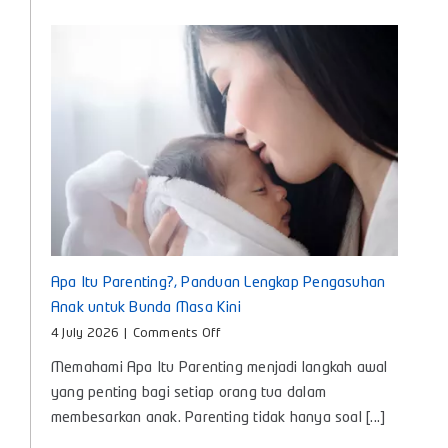
untuk
Tumbuh
Kembang
Si
Kecil
Apa Itu Parenting?, Panduan Lengkap Pengasuhan
Anak untuk Bunda Masa Kini
on
4 July 2026
|
Comments Off
Apa
Memahami Apa Itu Parenting menjadi langkah awal
Itu
Parenting?,
yang penting bagi setiap orang tua dalam
Panduan
membesarkan anak. Parenting tidak hanya soal [...]
Lengkap
Pengasuhan