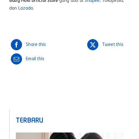
Baby Huki
official store
yang ada di
Shopee
,
Tokopedia
,
dan
Lazada
.
Share this
Tweet this
Email this
TERBARU