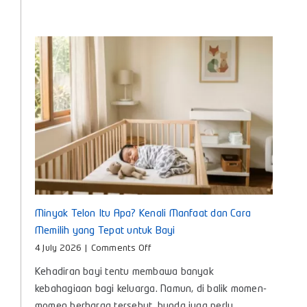
Anak
untuk
Bunda
Masa
Kini
Minyak Telon Itu Apa? Kenali Manfaat dan Cara
Memilih yang Tepat untuk Bayi
on
4 July 2026
|
Comments Off
Minyak
Kehadiran bayi tentu membawa banyak
Telon
Itu
kebahagiaan bagi keluarga. Namun, di balik momen-
Apa?
momen berharga tersebut, bunda juga perlu