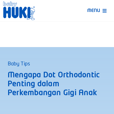
Skip
to
MENU
content
Produk Huki
Ruang Bunda Pintar
Bincang Ahli
Baby Tips
Video
Mengapa Dot Orthodontic
Penting dalam
Perkembangan Gigi Anak