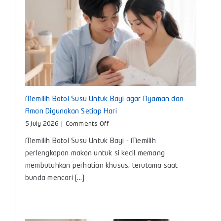
Memilih Botol Susu Untuk Bayi agar Nyaman dan
Aman Digunakan Setiap Hari
on
5 July 2026
|
Comments Off
Memilih
Memilih Botol Susu Untuk Bayi - Memilih
Botol
Susu
perlengkapan makan untuk si kecil memang
Untuk
membutuhkan perhatian khusus, terutama saat
Bayi
bunda mencari [...]
agar
Nyaman
dan
Aman
Digunakan