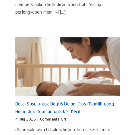
Lengkap
mempersiapkan kehadiran buah hati. Setiap
Kebutuhan
perlengkapan memiliki [...]
Penting
untuk
Si
Kecil
Botol Susu untuk Bayi 6 Bulan: Tips Memilih yang
Aman dan Nyaman untuk Si Kecil
on
4 July 2026
|
Comments Off
Botol
Memasuki usia 6 bulan, kebutuhan si kecil mulai
Susu