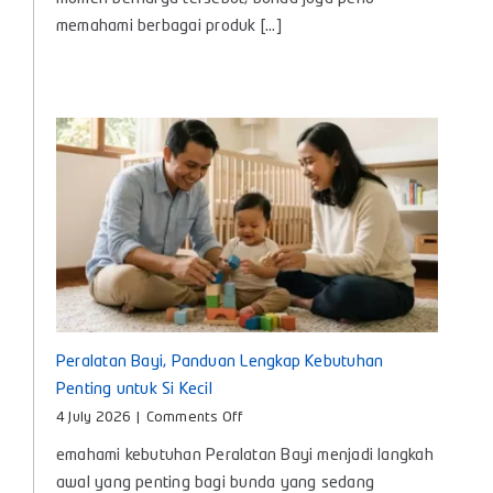
Kenali
memahami berbagai produk [...]
Manfaat
dan
Cara
Memilih
yang
Tepat
untuk
Bayi
Peralatan Bayi, Panduan Lengkap Kebutuhan
Penting untuk Si Kecil
on
4 July 2026
|
Comments Off
Peralatan
emahami kebutuhan Peralatan Bayi menjadi langkah
Bayi,
Panduan
awal yang penting bagi bunda yang sedang