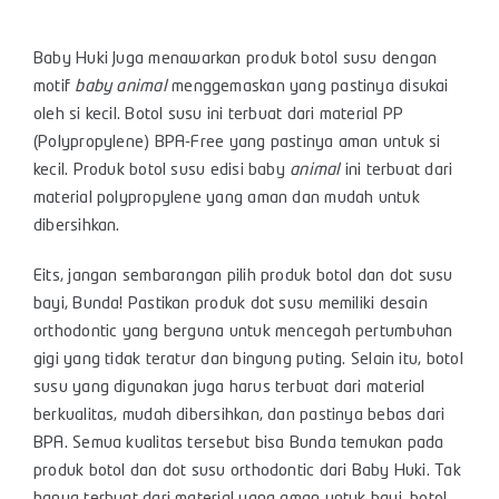
Dot susu ini terbuat dari material silikon lentur dengan
desain
orthodontic
yang pastinya aman si kecil. Bunda
tidak perlu khawatir bayi mengalami bingung puting.
Karena, dot susu ini memiliki kontur yang menyerupai
puting payudara Bunda saat menyusu…
Baby Huki Juga menawarkan produk botol susu dengan
motif
baby animal
menggemaskan yang pastinya disukai
oleh si kecil. Botol susu ini terbuat dari material PP
(Polypropylene) BPA-Free yang pastinya aman untuk si
kecil. Produk botol susu edisi baby
animal
ini terbuat dari
material polypropylene yang aman dan mudah untuk
dibersihkan.
Eits, jangan sembarangan pilih produk botol dan dot susu
bayi, Bunda! Pastikan produk dot susu memiliki desain
orthodontic yang berguna untuk mencegah pertumbuhan