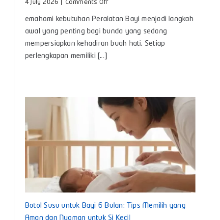
Peralatan Bayi, Panduan Lengkap Kebutuhan
Penting untuk Si Kecil
on
4 July 2026
|
Comments Off
Peralatan
emahami kebutuhan Peralatan Bayi menjadi langkah
Bayi,
Panduan
awal yang penting bagi bunda yang sedang
Lengkap
mempersiapkan kehadiran buah hati. Setiap
Kebutuhan
perlengkapan memiliki [...]
Penting
untuk
Si
Kecil