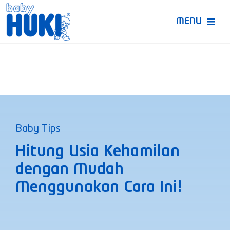
Skip
to
MENU
content
Produk Huki
Ruang Bunda Pintar
Bincang Ahli
Baby Tips
Video
Hitung Usia Kehamilan
dengan Mudah
Menggunakan Cara Ini!