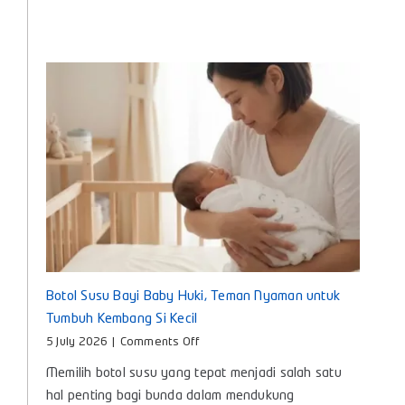
Aman Digunakan Setiap Hari
on
5 July 2026
|
Comments Off
Memilih
Memilih Botol Susu Untuk Bayi - Memilih
Botol
Susu
perlengkapan makan untuk si kecil memang
Untuk
membutuhkan perhatian khusus, terutama saat
Bayi
bunda mencari [...]
agar
Nyaman
dan
Aman
Digunakan
Setiap
Hari