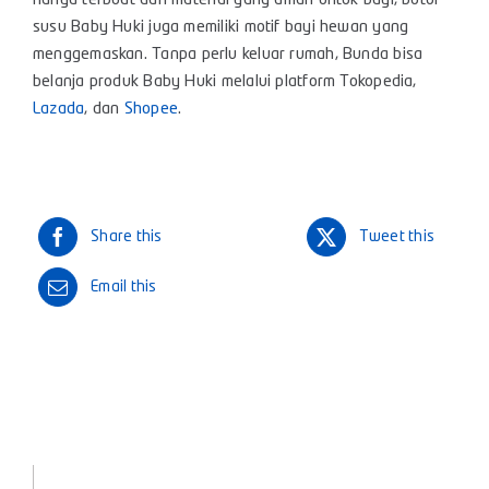
gigi yang tidak teratur dan bingung puting. Selain itu, botol
susu yang digunakan juga harus terbuat dari material
berkualitas, mudah dibersihkan, dan pastinya bebas dari
BPA. Semua kualitas tersebut bisa Bunda temukan pada
produk botol dan dot susu orthodontic dari Baby Huki. Tak
hanya terbuat dari material yang aman untuk bayi, botol
susu Baby Huki juga memiliki motif bayi hewan yang
menggemaskan. Tanpa perlu keluar rumah, Bunda bisa
belanja produk Baby Huki melalui platform Tokopedia,
Lazada
, dan
Shopee
.
Share this
Tweet this
Email this