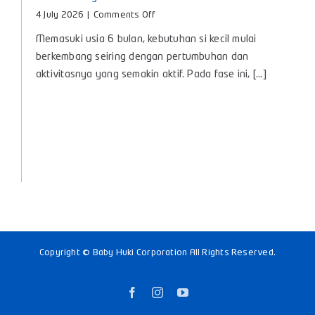
Botol Susu untuk Bayi 6 Bulan: Tips Memilih yang
Aman dan Nyaman untuk Si Kecil
on
4 July 2026
|
Comments Off
Botol
Memasuki usia 6 bulan, kebutuhan si kecil mulai
Susu
untuk
berkembang seiring dengan pertumbuhan dan
Bayi
aktivitasnya yang semakin aktif. Pada fase ini, [...]
6
Bulan:
Tips
Memilih
yang
Aman
dan
Nyaman
untuk
Si