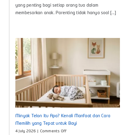
Apa Itu Parenting?, Panduan Lengkap Pengasuhan
Anak untuk Bunda Masa Kini
on
4 July 2026
|
Comments Off
Apa
Memahami Apa Itu Parenting menjadi langkah awal
Itu
Parenting?,
yang penting bagi setiap orang tua dalam
Panduan
membesarkan anak. Parenting tidak hanya soal [...]
Lengkap
Pengasuhan
Anak
untuk
Bunda
Masa
Kini