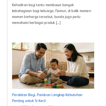
Minyak Telon Itu Apa? Kenali Manfaat dan Cara
Memilih yang Tepat untuk Bayi
on
4 July 2026
|
Comments Off
Minyak
Kehadiran bayi tentu membawa banyak
Telon
Itu
kebahagiaan bagi keluarga. Namun, di balik momen-
Apa?
momen berharga tersebut, bunda juga perlu
Kenali
memahami berbagai produk [...]
Manfaat
dan
Cara
Memilih
yang
Tepat
untuk
Bayi