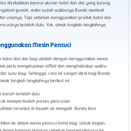
bisa disebabkan karena ukuran botol dan dot yang kurang
l mengalami gumoh, maka sudah waktunya Bunda membeli
 dan usianya. Tapi sebelum menggunakan produk botol dan
encucinya terlebih dulu. Yuk, simak langkah-langkahnya
enggunakan Mesin Pencuci
n botol dan dot bayi adalah dengan menggunakan mesin
dak perlu mengeluarkan
effort
dan menghabiskan waktu
ot susu bayi. Sehingga, cara ini sangat ideal bagi Bunda
imak langkah-langkahnya berikut ini:
bersih terlebih dulu
untuk mempermudah proses pencucian
isahkan tersebut di bawah air mengalir. Bunda bisa
ihkan ke dalam mesin pencuci botol bayi. Untuk bagian-
 ke dalam kantong tertutup sebelum menyertakannya ke