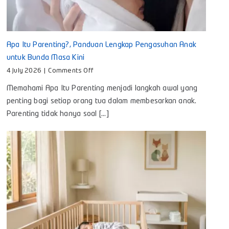
Apa Itu Parenting?, Panduan Lengkap Pengasuhan Anak
untuk Bunda Masa Kini
on
4 July 2026
|
Comments Off
Apa
Memahami Apa Itu Parenting menjadi langkah awal yang
Itu
Parenting?,
penting bagi setiap orang tua dalam membesarkan anak.
Panduan
Parenting tidak hanya soal [...]
Lengkap
Pengasuhan
Anak
untuk
Bunda
Masa
Kini