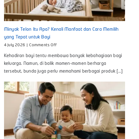
Minyak Telon Itu Apa? Kenali Manfaat dan Cara Memilih
yang Tepat untuk Bayi
on
4 July 2026
|
Comments Off
Minyak
Kehadiran bayi tentu membawa banyak kebahagiaan bagi
Telon
Itu
keluarga. Namun, di balik momen-momen berharga
Apa?
tersebut, bunda juga perlu memahami berbagai produk [...]
Kenali
Manfaat
dan
Cara
Memilih
yang
Tepat
untuk
Bayi