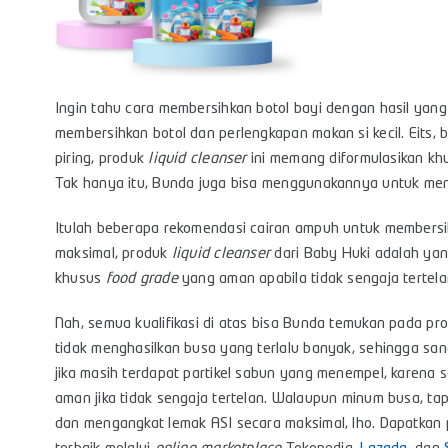
Ingin tahu cara membersihkan botol bayi dengan hasil yang 
membersihkan botol dan perlengkapan makan si kecil. Eits, 
piring, produk
liquid cleanser
ini memang diformulasikan kh
Tak hanya itu, Bunda juga bisa menggunakannya untuk men
Itulah beberapa rekomendasi cairan ampuh untuk membersi
maksimal, produk
liquid cleanser
dari Baby Huki adalah yang
khusus
food grade
yang aman apabila tidak sengaja tertelan
Nah, semua kualifikasi di atas bisa Bunda temukan pada p
tidak menghasilkan busa yang terlalu banyak, sehingga sang
jika masih terdapat partikel sabun yang menempel, karena s
aman jika tidak sengaja tertelan. Walaupun minum busa, tap
dan mengangkat lemak ASI secara maksimal, lho. Dapatkan 