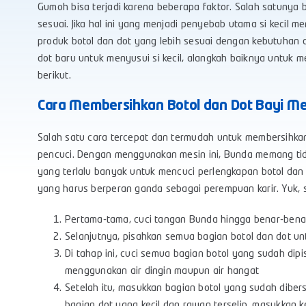
Gumoh bisa terjadi karena beberapa faktor. Salah satunya 
sesuai. Jika hal ini yang menjadi penyebab utama si keci
produk botol dan dot yang lebih sesuai dengan kebutuhan
dot baru untuk menyusui si kecil, alangkah baiknya untuk m
berikut.
Cara Membersihkan Botol dan Dot Bayi M
Salah satu cara tercepat dan termudah untuk membersihka
pencuci. Dengan menggunakan mesin ini, Bunda memang ti
yang terlalu banyak untuk mencuci perlengkapan botol dan d
yang harus berperan ganda sebagai perempuan karir. Yuk, s
Pertama-tama, cuci tangan Bunda hingga benar-benar 
Selanjutnya, pisahkan semua bagian botol dan dot 
Di tahap ini, cuci semua bagian botol yang sudah dip
menggunakan air dingin maupun air hangat
Setelah itu, masukkan bagian botol yang sudah dibers
bagian dot yang kecil dan rawan terselip, masukkan