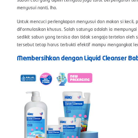
sabun cuci yang dipilih ternyata juga turut berpengaruh t
menyusui nanti, lho.
Untuk mencuci perlengkapan menyusui dan makan si kecil, 
diformulasikan khusus. Salah satunya adalah ia mempunyai
sedikit sabun yang tersisa dan tidak sengaja tertelan oleh s
tersebut tetap harus terbukti efektif mampu mengangkat l
Membersihkan dengan Liquid Cleanser Ba