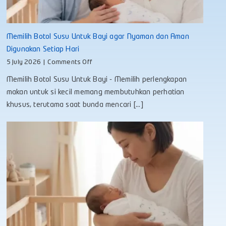
Memilih Botol Susu Untuk Bayi agar Nyaman dan Aman
Digunakan Setiap Hari
on
5 July 2026
|
Comments Off
Memilih
Memilih Botol Susu Untuk Bayi - Memilih perlengkapan
Botol
Susu
makan untuk si kecil memang membutuhkan perhatian
Untuk
khusus, terutama saat bunda mencari [...]
Bayi
agar
Nyaman
dan
Aman
Digunakan
Setiap
Hari