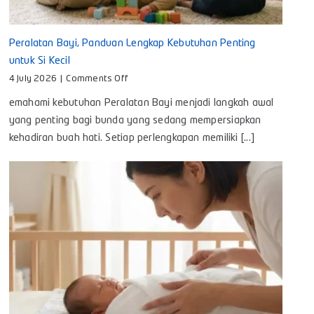
Peralatan Bayi, Panduan Lengkap Kebutuhan Penting
untuk Si Kecil
on
4 July 2026
|
Comments Off
Peralatan
emahami kebutuhan Peralatan Bayi menjadi langkah awal
Bayi,
Panduan
yang penting bagi bunda yang sedang mempersiapkan
Lengkap
kehadiran buah hati. Setiap perlengkapan memiliki [...]
Kebutuhan
Penting
untuk
Si
Kecil