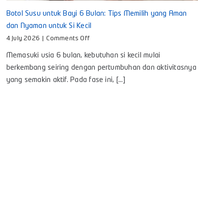
Botol Susu untuk Bayi 6 Bulan: Tips Memilih yang Aman
dan Nyaman untuk Si Kecil
on
4 July 2026
|
Comments Off
Botol
Memasuki usia 6 bulan, kebutuhan si kecil mulai
Susu
untuk
berkembang seiring dengan pertumbuhan dan aktivitasnya
Bayi
yang semakin aktif. Pada fase ini, [...]
6
Bulan:
Tips
Memilih
yang
Aman
dan
Nyaman
untuk
Si
Kecil