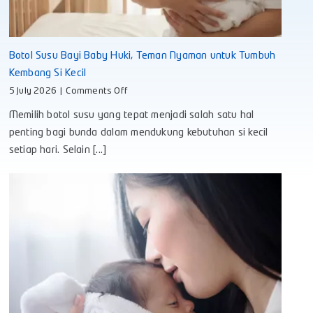
Botol Susu Bayi Baby Huki, Teman Nyaman untuk Tumbuh
Kembang Si Kecil
on
5 July 2026
|
Comments Off
Botol
Memilih botol susu yang tepat menjadi salah satu hal
Susu
Bayi
penting bagi bunda dalam mendukung kebutuhan si kecil
Baby
setiap hari. Selain [...]
Huki,
Teman
Nyaman
untuk
Tumbuh
Kembang
Si
Kecil