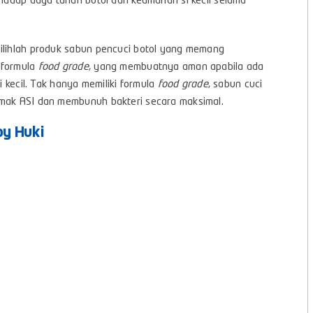
erhadap daya tahan botol dan keamanan si kecil selama
pilihlah produk sabun pencuci botol yang memang
 formula
food grade
, yang membuatnya aman apabila ada
i kecil. Tak hanya memiliki formula
food grade
, sabun cuci
emak ASI dan membunuh bakteri secara maksimal.
by Huki