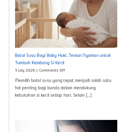
Botol Susu Bayi Baby Huki, Teman Nyaman untuk
Tumbuh Kembang Si Kecil
on
5 July 2026
|
Comments Off
Botol
Memilih botol susu yang tepat menjadi salah satu
Susu
Bayi
hal penting bagi bunda dalam mendukung
Baby
kebutuhan si kecil setiap hari. Selain [...]
Huki,
Teman
Nyaman
untuk
Tumbuh
Kembang
Si