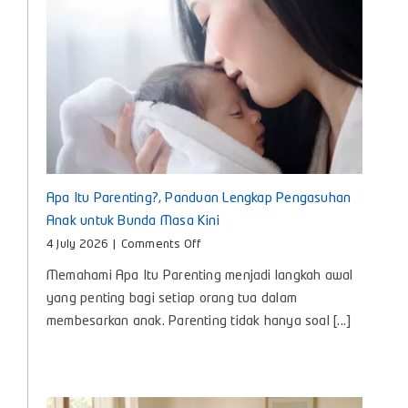
Kecil
Apa Itu Parenting?, Panduan Lengkap Pengasuhan
Anak untuk Bunda Masa Kini
on
4 July 2026
|
Comments Off
Apa
Memahami Apa Itu Parenting menjadi langkah awal
Itu
Parenting?,
yang penting bagi setiap orang tua dalam
Panduan
membesarkan anak. Parenting tidak hanya soal [...]
Lengkap
Pengasuhan
Anak
untuk
Bunda