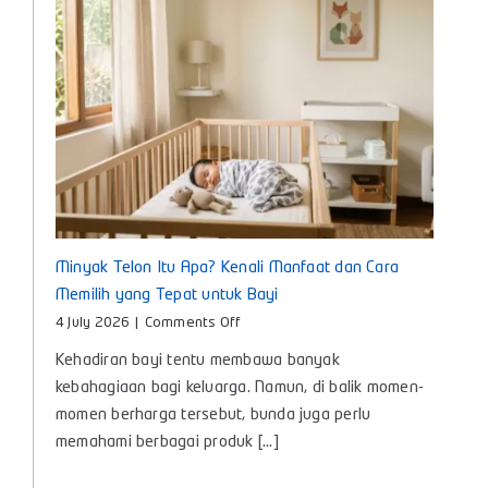
Masa
Kini
Minyak Telon Itu Apa? Kenali Manfaat dan Cara
Memilih yang Tepat untuk Bayi
on
4 July 2026
|
Comments Off
Minyak
Kehadiran bayi tentu membawa banyak
Telon
Itu
kebahagiaan bagi keluarga. Namun, di balik momen-
Apa?
momen berharga tersebut, bunda juga perlu
Kenali
memahami berbagai produk [...]
Manfaat
dan
Cara