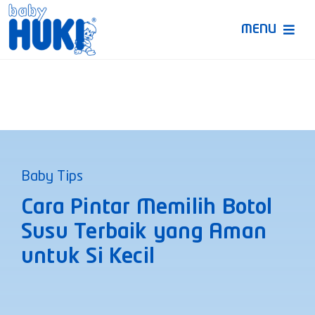
Skip
to
MENU
content
Produk Huki
Ruang Bunda Pintar
Bincang Ahli
Baby Tips
Video
Cara Pintar Memilih Botol
Susu Terbaik yang Aman
untuk Si Kecil