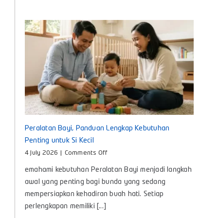
Memilih
yang
Tepat
untuk
Bayi
Peralatan Bayi, Panduan Lengkap Kebutuhan
Penting untuk Si Kecil
on
4 July 2026
|
Comments Off
Peralatan
emahami kebutuhan Peralatan Bayi menjadi langkah
Bayi,
Panduan
awal yang penting bagi bunda yang sedang
Lengkap
mempersiapkan kehadiran buah hati. Setiap
Kebutuhan
perlengkapan memiliki [...]
Penting
untuk