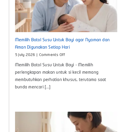
Memilih Botol Susu Untuk Bayi agar Nyaman dan
Aman Digunakan Setiap Hari
on
5 July 2026
|
Comments Off
Memilih
Memilih Botol Susu Untuk Bayi - Memilih
Botol
Susu
perlengkapan makan untuk si kecil memang
Untuk
membutuhkan perhatian khusus, terutama saat
Bayi
bunda mencari [...]
agar
Nyaman
dan
Aman
Digunakan
Setiap
Hari