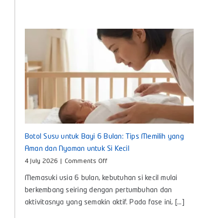
Si
Kecil
Botol Susu untuk Bayi 6 Bulan: Tips Memilih yang
Aman dan Nyaman untuk Si Kecil
on
4 July 2026
|
Comments Off
Botol
Memasuki usia 6 bulan, kebutuhan si kecil mulai
Susu
untuk
berkembang seiring dengan pertumbuhan dan
Bayi
aktivitasnya yang semakin aktif. Pada fase ini, [...]
6
Bulan: