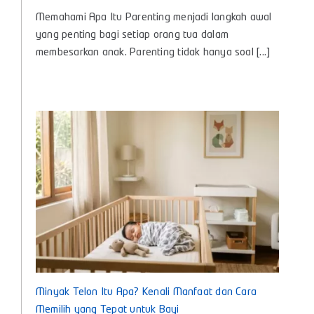
Apa
Memahami Apa Itu Parenting menjadi langkah awal
Itu
Parenting?,
yang penting bagi setiap orang tua dalam
Panduan
membesarkan anak. Parenting tidak hanya soal [...]
Lengkap
Pengasuhan
Anak
untuk
Bunda
Masa
Kini
Minyak Telon Itu Apa? Kenali Manfaat dan Cara
Memilih yang Tepat untuk Bayi