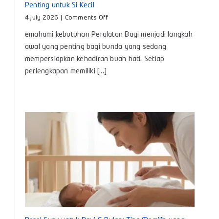
Penting untuk Si Kecil
on
4 July 2026
|
Comments Off
Peralatan
emahami kebutuhan Peralatan Bayi menjadi langkah
Bayi,
Panduan
awal yang penting bagi bunda yang sedang
Lengkap
mempersiapkan kehadiran buah hati. Setiap
Kebutuhan
perlengkapan memiliki [...]
Penting
untuk
Si
Kecil