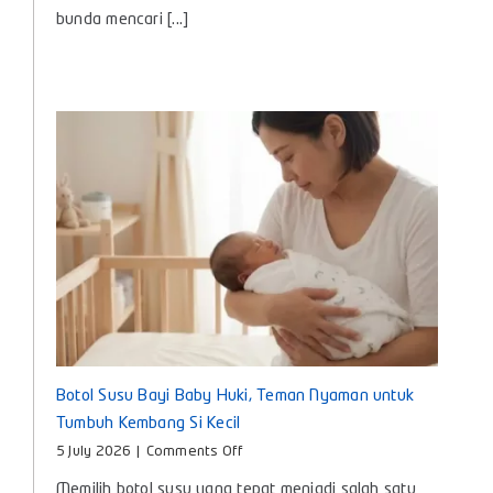
Bayi
bunda mencari [...]
agar
Nyaman
dan
Aman
Digunakan
Setiap
Hari
Botol Susu Bayi Baby Huki, Teman Nyaman untuk
Tumbuh Kembang Si Kecil
on
5 July 2026
|
Comments Off
Botol
Memilih botol susu yang tepat menjadi salah satu
Susu