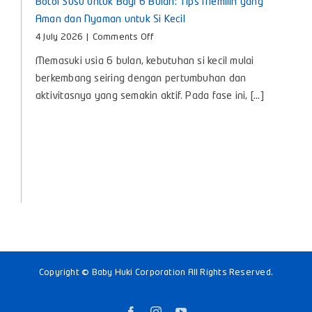
Botol Susu untuk Bayi 6 Bulan: Tips Memilih yang
Aman dan Nyaman untuk Si Kecil
on
4 July 2026
|
Comments Off
Botol
Memasuki usia 6 bulan, kebutuhan si kecil mulai
Susu
untuk
berkembang seiring dengan pertumbuhan dan
Bayi
aktivitasnya yang semakin aktif. Pada fase ini, [...]
6
Bulan:
Tips
Memilih
yang
Aman
dan
Nyaman
untuk
Si
Kecil
Copyright © Baby Huki Corporation All Rights Reserved.
Facebook
Instagram
YouTube