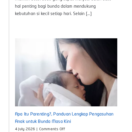
Bayi
hal penting bagi bunda dalam mendukung
Baby
kebutuhan si kecil setiap hari. Selain [...]
Huki,
Teman
Nyaman
untuk
Tumbuh
Kembang
Si
Kecil
Apa Itu Parenting?, Panduan Lengkap Pengasuhan
Anak untuk Bunda Masa Kini
on
4 July 2026
|
Comments Off