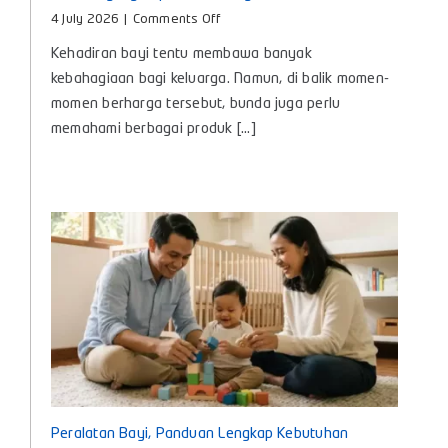
on
4 July 2026
|
Comments Off
Minyak
Kehadiran bayi tentu membawa banyak
Telon
Itu
kebahagiaan bagi keluarga. Namun, di balik momen-
Apa?
momen berharga tersebut, bunda juga perlu
Kenali
memahami berbagai produk [...]
Manfaat
dan
Cara
Memilih
yang
Tepat
untuk
Bayi
Peralatan Bayi, Panduan Lengkap Kebutuhan