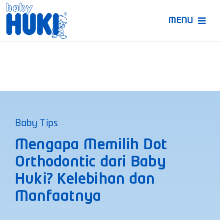
Skip
to
MENU
content
Produk Huki
Ruang Bunda Pintar
Bincang Ahli
Baby Tips
Video
Mengapa Memilih Dot
Orthodontic dari Baby
Huki? Kelebihan dan
Manfaatnya