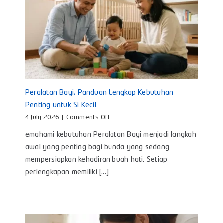
Bayi
Peralatan Bayi, Panduan Lengkap Kebutuhan
Penting untuk Si Kecil
on
4 July 2026
|
Comments Off
Peralatan
emahami kebutuhan Peralatan Bayi menjadi langkah
Bayi,
Panduan
awal yang penting bagi bunda yang sedang
Lengkap
mempersiapkan kehadiran buah hati. Setiap
Kebutuhan
perlengkapan memiliki [...]
Penting
untuk
Si
Kecil