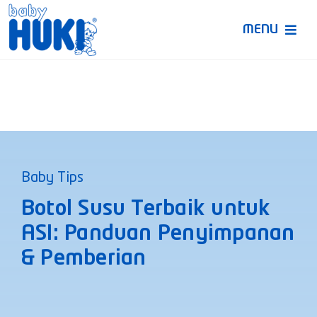
Skip
to
MENU
content
Produk Huki
Ruang Bunda Pintar
Bincang Ahli
Baby Tips
Video
Botol Susu Terbaik untuk
ASI: Panduan Penyimpanan
& Pemberian