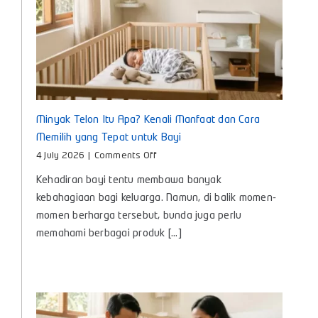
Minyak Telon Itu Apa? Kenali Manfaat dan Cara
Memilih yang Tepat untuk Bayi
on
4 July 2026
|
Comments Off
Minyak
Kehadiran bayi tentu membawa banyak
Telon
Itu
kebahagiaan bagi keluarga. Namun, di balik momen-
Apa?
momen berharga tersebut, bunda juga perlu
Kenali
memahami berbagai produk [...]
Manfaat
dan
Cara
Memilih
yang
Tepat
untuk