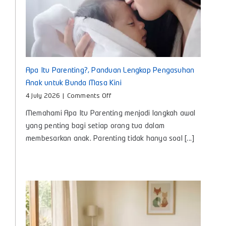
Apa Itu Parenting?, Panduan Lengkap Pengasuhan
Anak untuk Bunda Masa Kini
on
4 July 2026
|
Comments Off
Apa
Memahami Apa Itu Parenting menjadi langkah awal
Itu
Parenting?,
yang penting bagi setiap orang tua dalam
Panduan
membesarkan anak. Parenting tidak hanya soal [...]
Lengkap
Pengasuhan
Anak
untuk
Bunda
Masa
Kini