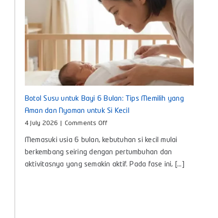
Botol Susu untuk Bayi 6 Bulan: Tips Memilih yang
Aman dan Nyaman untuk Si Kecil
on
4 July 2026
|
Comments Off
Botol
Memasuki usia 6 bulan, kebutuhan si kecil mulai
Susu
untuk
berkembang seiring dengan pertumbuhan dan
Bayi
aktivitasnya yang semakin aktif. Pada fase ini, [...]
6
Bulan:
Tips
Memilih
yang
Aman