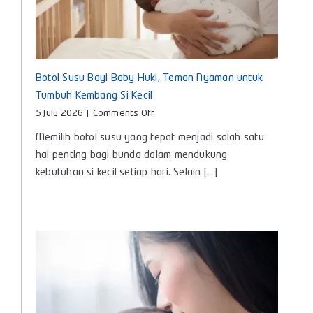
Botol Susu Bayi Baby Huki, Teman Nyaman untuk
Tumbuh Kembang Si Kecil
on
5 July 2026
|
Comments Off
Botol
Memilih botol susu yang tepat menjadi salah satu
Susu
Bayi
hal penting bagi bunda dalam mendukung
Baby
kebutuhan si kecil setiap hari. Selain [...]
Huki,
Teman
Nyaman
untuk
Tumbuh
Kembang
Si
Kecil