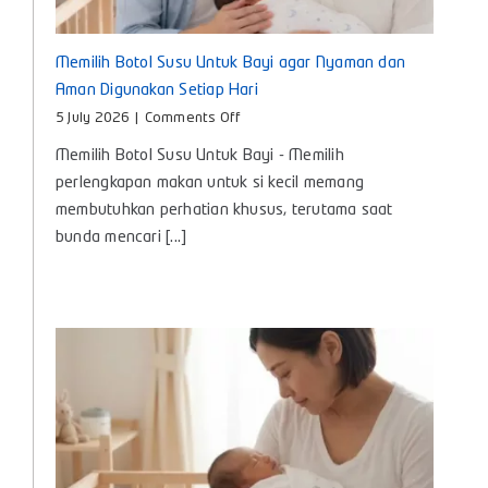
Memilih Botol Susu Untuk Bayi agar Nyaman dan
Aman Digunakan Setiap Hari
on
5 July 2026
|
Comments Off
Memilih
Memilih Botol Susu Untuk Bayi - Memilih
Botol
Susu
perlengkapan makan untuk si kecil memang
Untuk
membutuhkan perhatian khusus, terutama saat
Bayi
bunda mencari [...]
agar
Nyaman
dan
Aman
Digunakan
Setiap
Hari