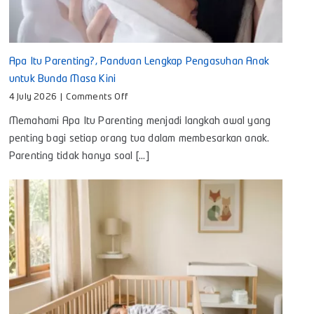
Apa Itu Parenting?, Panduan Lengkap Pengasuhan Anak
untuk Bunda Masa Kini
on
4 July 2026
|
Comments Off
Apa
Memahami Apa Itu Parenting menjadi langkah awal yang
Itu
Parenting?,
penting bagi setiap orang tua dalam membesarkan anak.
Panduan
Parenting tidak hanya soal [...]
Lengkap
Pengasuhan
Anak
untuk
Bunda
Masa
Kini