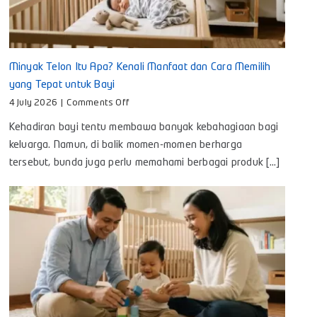
Minyak Telon Itu Apa? Kenali Manfaat dan Cara Memilih
yang Tepat untuk Bayi
on
4 July 2026
|
Comments Off
Minyak
Kehadiran bayi tentu membawa banyak kebahagiaan bagi
Telon
Itu
keluarga. Namun, di balik momen-momen berharga
Apa?
tersebut, bunda juga perlu memahami berbagai produk [...]
Kenali
Manfaat
dan
Cara
Memilih
yang
Tepat
untuk
Bayi