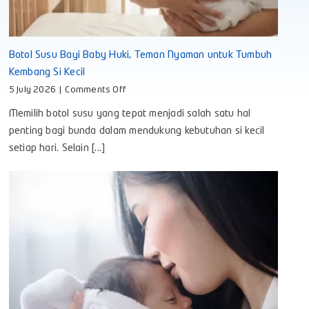
Botol Susu Bayi Baby Huki, Teman Nyaman untuk Tumbuh
Kembang Si Kecil
on
5 July 2026
|
Comments Off
Botol
Memilih botol susu yang tepat menjadi salah satu hal
Susu
Bayi
penting bagi bunda dalam mendukung kebutuhan si kecil
Baby
setiap hari. Selain [...]
Huki,
Teman
Nyaman
untuk
Tumbuh
Kembang
Si
Kecil