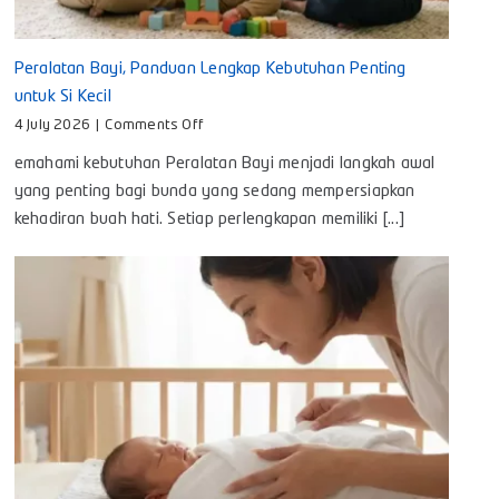
Peralatan Bayi, Panduan Lengkap Kebutuhan Penting
untuk Si Kecil
on
4 July 2026
|
Comments Off
Peralatan
emahami kebutuhan Peralatan Bayi menjadi langkah awal
Bayi,
Panduan
yang penting bagi bunda yang sedang mempersiapkan
Lengkap
kehadiran buah hati. Setiap perlengkapan memiliki [...]
Kebutuhan
Penting
untuk
Si
Kecil