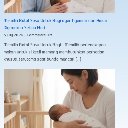
Memilih Botol Susu Untuk Bayi agar Nyaman dan Aman
Digunakan Setiap Hari
on
5 July 2026
|
Comments Off
Memilih
Memilih Botol Susu Untuk Bayi - Memilih perlengkapan
Botol
Susu
makan untuk si kecil memang membutuhkan perhatian
Untuk
khusus, terutama saat bunda mencari [...]
Bayi
agar
Nyaman
dan
Aman
Digunakan
Setiap
Hari