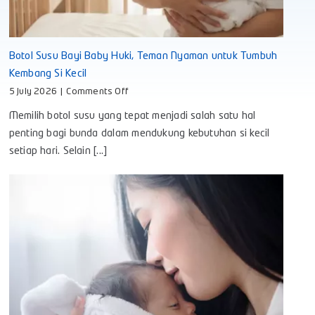
Botol Susu Bayi Baby Huki, Teman Nyaman untuk Tumbuh
Kembang Si Kecil
on
5 July 2026
|
Comments Off
Botol
Memilih botol susu yang tepat menjadi salah satu hal
Susu
Bayi
penting bagi bunda dalam mendukung kebutuhan si kecil
Baby
setiap hari. Selain [...]
Huki,
Teman
Nyaman
untuk
Tumbuh
Kembang
Si
Kecil