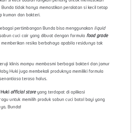
kan si kecil adalah langkah penting untuk memastikan
, Bunda tidak hanya memastikan peralatan si kecil tetap
ap kuman dan bakteri.
f, sebagai pertimbangan Bunda bisa menggunakan
liquid
sabun cuci cair yang dibuat dengan formula
food grade
k memberikan resiko berbahaya apabila residunya tak
eruji klinis mampu membasmi berbagai bakteri dan jamur
aby Huki juga membekali produknya memiliki formula
enantiasa terasa halus.
 Huki
official store
yang terdapat di aplikasi
n ragu untuk memilih produk sabun cuci botol bayi yang
 ya, Bunda!