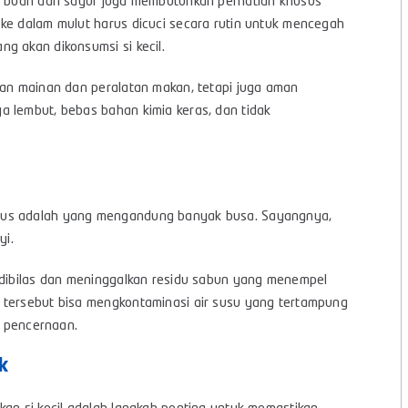
i, buah dan sayur juga membutuhkan perhatian khusus
ke dalam mulut harus dicuci secara rutin untuk mencegah
g akan dikonsumsi si kecil.
kan mainan dan peralatan makan, tetapi juga aman
a lembut, bebas bahan kimia keras, dan tidak
agus adalah yang mengandung banyak busa. Sayangnya,
yi.
k dibilas dan meninggalkan residu sabun yang menempel
 tersebut bisa mengkontaminasi air susu yang tertampung
ah pencernaan.
k