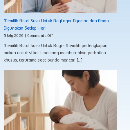
Memilih Botol Susu Untuk Bayi agar Nyaman dan Aman
Digunakan Setiap Hari
on
5 July 2026
|
Comments Off
Memilih
Memilih Botol Susu Untuk Bayi - Memilih perlengkapan
Botol
Susu
makan untuk si kecil memang membutuhkan perhatian
Untuk
khusus, terutama saat bunda mencari [...]
Bayi
agar
Nyaman
dan
Aman
Digunakan
Setiap
Hari