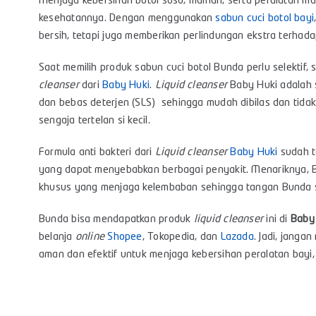
Menjaga kebersihan botol susu, mainan, serta peralatan ma
kesehatannya. Dengan menggunakan
sabun cuci botol bayi
bersih, tetapi juga memberikan perlindungan ekstra terhad
Saat memilih produk sabun cuci botol Bunda perlu selekti
cleanser
dari
Baby Huki
.
Liquid cleanser
Baby Huki adalah 
dan bebas deterjen (SLS)
sehingga mudah dibilas dan tida
sengaja tertelan si kecil.
Formula anti bakteri dari
Liquid cleanser
Baby Huki
sudah t
yang dapat menyebabkan berbagai penyakit. Menariknya, B
khusus yang menjaga kelembaban sehingga tangan Bunda s
Bunda bisa mendapatkan produk
liquid cleanser
ini di
Baby
belanja
online
Shopee
,
Tokopedia
, dan
Lazada
. Jadi, janga
aman dan efektif untuk menjaga kebersihan peralatan bayi,