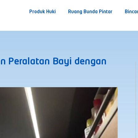
Produk Huki
Ruang Bunda Pintar
Binca
an Peralatan Bayi dengan