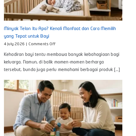
Minyak Telon Itu Apa? Kenali Manfaat dan Cara Memilih
yang Tepat untuk Bayi
on
4 July 2026
|
Comments Off
Minyak
Kehadiran bayi tentu membawa banyak kebahagiaan bagi
Telon
Itu
keluarga. Namun, di balik momen-momen berharga
Apa?
tersebut, bunda juga perlu memahami berbagai produk [...]
Kenali
Manfaat
dan
Cara
Memilih
yang
Tepat
untuk
Bayi