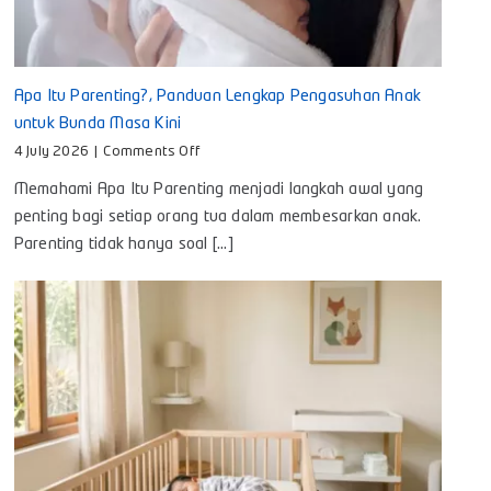
Apa Itu Parenting?, Panduan Lengkap Pengasuhan Anak
untuk Bunda Masa Kini
on
4 July 2026
|
Comments Off
Apa
Memahami Apa Itu Parenting menjadi langkah awal yang
Itu
Parenting?,
penting bagi setiap orang tua dalam membesarkan anak.
Panduan
Parenting tidak hanya soal [...]
Lengkap
Pengasuhan
Anak
untuk
Bunda
Masa
Kini