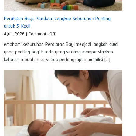
Peralatan Bayi, Panduan Lengkap Kebutuhan Penting
untuk Si Kecil
on
4 July 2026
|
Comments Off
Peralatan
emahami kebutuhan Peralatan Bayi menjadi langkah awal
Bayi,
Panduan
yang penting bagi bunda yang sedang mempersiapkan
Lengkap
kehadiran buah hati. Setiap perlengkapan memiliki [...]
Kebutuhan
Penting
untuk
Si
Kecil