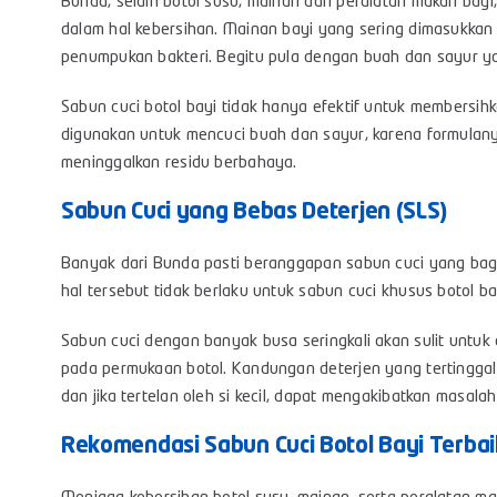
Bunda, selain botol susu, mainan dan peralatan makan bay
dalam hal kebersihan. Mainan bayi yang sering dimasukkan 
penumpukan bakteri. Begitu pula dengan buah dan sayur yan
Sabun cuci botol bayi tidak hanya efektif untuk membersih
digunakan untuk mencuci buah dan sayur, karena formulany
meninggalkan residu berbahaya.
Sabun Cuci yang Bebas Deterjen (SLS)
Banyak dari Bunda pasti beranggapan sabun cuci yang b
hal tersebut tidak berlaku untuk sabun cuci khusus botol ba
Sabun cuci dengan banyak busa seringkali akan sulit untu
pada permukaan botol. Kandungan deterjen yang tertinggal
dan jika tertelan oleh si kecil, dapat mengakibatkan masal
Rekomendasi Sabun Cuci Botol Bayi Terbai