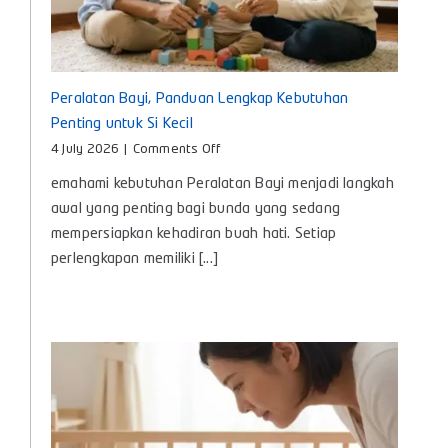
Peralatan Bayi, Panduan Lengkap Kebutuhan
Penting untuk Si Kecil
on
4 July 2026
|
Comments Off
Peralatan
emahami kebutuhan Peralatan Bayi menjadi langkah
Bayi,
Panduan
awal yang penting bagi bunda yang sedang
Lengkap
mempersiapkan kehadiran buah hati. Setiap
Kebutuhan
perlengkapan memiliki [...]
Penting
untuk
Si
Kecil