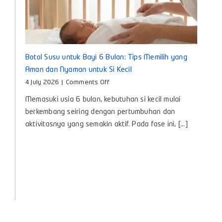
Botol Susu untuk Bayi 6 Bulan: Tips Memilih yang
Aman dan Nyaman untuk Si Kecil
on
4 July 2026
|
Comments Off
Botol
Memasuki usia 6 bulan, kebutuhan si kecil mulai
Susu
untuk
berkembang seiring dengan pertumbuhan dan
Bayi
aktivitasnya yang semakin aktif. Pada fase ini, [...]
6
Bulan:
Tips
Memilih
yang
Aman
dan
Nyaman
untuk
Si