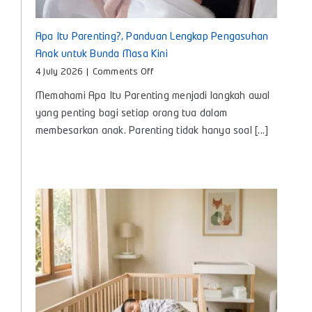
Apa Itu Parenting?, Panduan Lengkap Pengasuhan
Anak untuk Bunda Masa Kini
on
4 July 2026
|
Comments Off
Apa
Memahami Apa Itu Parenting menjadi langkah awal
Itu
Parenting?,
yang penting bagi setiap orang tua dalam
Panduan
membesarkan anak. Parenting tidak hanya soal [...]
Lengkap
Pengasuhan
Anak
untuk
Bunda
Masa
Kini