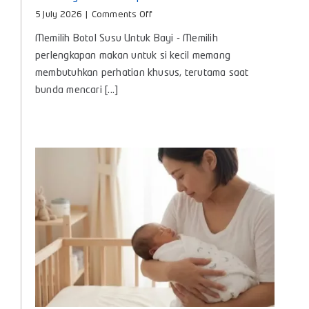
on
5 July 2026
|
Comments Off
Memilih
Memilih Botol Susu Untuk Bayi - Memilih
Botol
Susu
perlengkapan makan untuk si kecil memang
Untuk
membutuhkan perhatian khusus, terutama saat
Bayi
bunda mencari [...]
agar
Nyaman
dan
Aman
Digunakan
Setiap
Hari