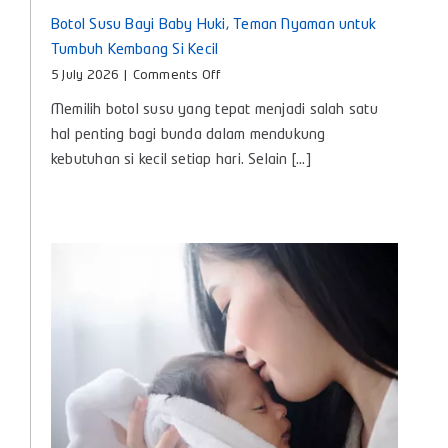
Botol Susu Bayi Baby Huki, Teman Nyaman untuk
Tumbuh Kembang Si Kecil
on
5 July 2026
|
Comments Off
Botol
Memilih botol susu yang tepat menjadi salah satu
Susu
Bayi
hal penting bagi bunda dalam mendukung
Baby
kebutuhan si kecil setiap hari. Selain [...]
Huki,
Teman
Nyaman
untuk
Tumbuh
Kembang
Si
Kecil