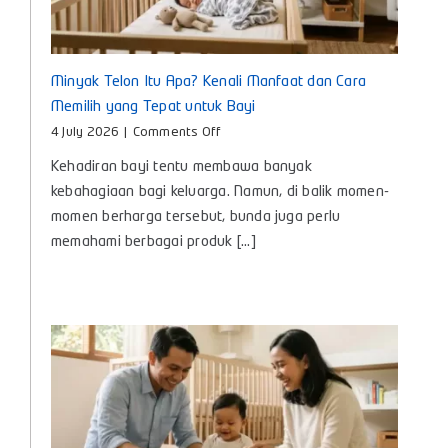
Minyak Telon Itu Apa? Kenali Manfaat dan Cara
Memilih yang Tepat untuk Bayi
on
4 July 2026
|
Comments Off
Minyak
Kehadiran bayi tentu membawa banyak
Telon
Itu
kebahagiaan bagi keluarga. Namun, di balik momen-
Apa?
momen berharga tersebut, bunda juga perlu
Kenali
memahami berbagai produk [...]
Manfaat
dan
Cara
Memilih
yang
Tepat
untuk
Bayi