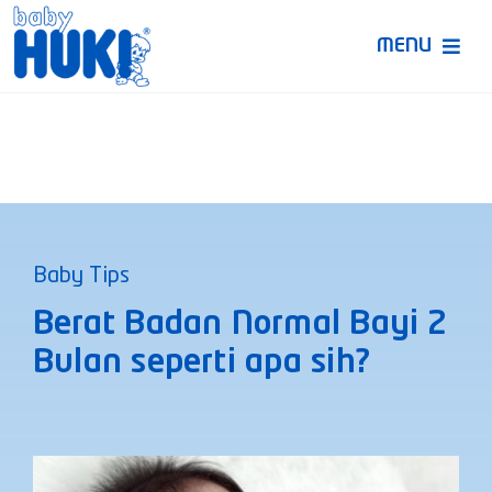
Skip
to
MENU
content
Produk Huki
Ruang Bunda Pintar
Bincang Ahli
Baby Tips
Video
Berat Badan Normal Bayi 2
Bulan seperti apa sih?