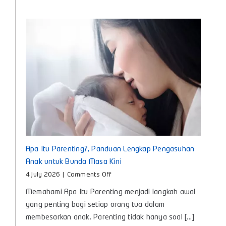
Nyaman
untuk
Tumbuh
Kembang
Si
Kecil
Apa Itu Parenting?, Panduan Lengkap Pengasuhan
Anak untuk Bunda Masa Kini
on
4 July 2026
|
Comments Off
Apa
Memahami Apa Itu Parenting menjadi langkah awal
Itu
Parenting?,
yang penting bagi setiap orang tua dalam
Panduan
membesarkan anak. Parenting tidak hanya soal [...]
Lengkap