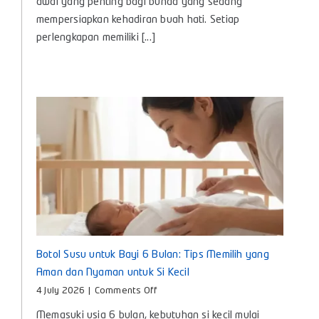
awal yang penting bagi bunda yang sedang
Lengkap
mempersiapkan kehadiran buah hati. Setiap
Kebutuhan
perlengkapan memiliki [...]
Penting
untuk
Si
Kecil
Botol Susu untuk Bayi 6 Bulan: Tips Memilih yang
Aman dan Nyaman untuk Si Kecil
on
4 July 2026
|
Comments Off
Botol
Memasuki usia 6 bulan, kebutuhan si kecil mulai
Susu