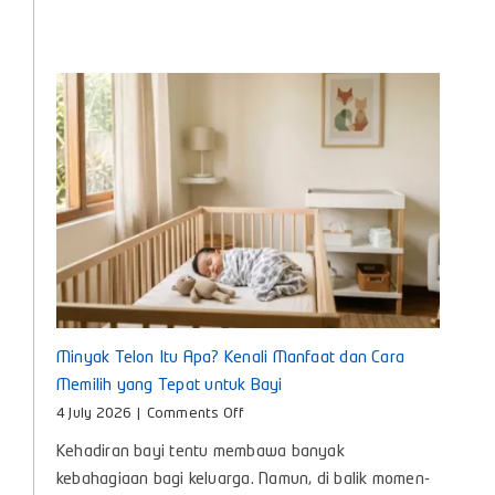
Pengasuhan
Anak
untuk
Bunda
Masa
Kini
Minyak Telon Itu Apa? Kenali Manfaat dan Cara
Memilih yang Tepat untuk Bayi
on
4 July 2026
|
Comments Off
Minyak
Kehadiran bayi tentu membawa banyak
Telon
Itu
kebahagiaan bagi keluarga. Namun, di balik momen-