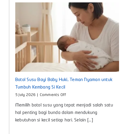
Digunakan
Setiap
Hari
Botol Susu Bayi Baby Huki, Teman Nyaman untuk
Tumbuh Kembang Si Kecil
on
5 July 2026
|
Comments Off
Botol
Memilih botol susu yang tepat menjadi salah satu
Susu
Bayi
hal penting bagi bunda dalam mendukung
Baby
kebutuhan si kecil setiap hari. Selain [...]
Huki,
Teman