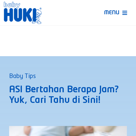
Skip
to
MENU
content
Produk Huki
Ruang Bunda Pintar
Bincang Ahli
Baby Tips
Video
ASI Bertahan Berapa Jam?
Yuk, Cari Tahu di Sini!