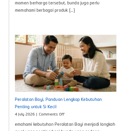
Apa?
momen berharga tersebut, bunda juga perlu
Kenali
memahami berbagai produk [...]
Manfaat
dan
Cara
Memilih
yang
Tepat
untuk
Bayi
Peralatan Bayi, Panduan Lengkap Kebutuhan
Penting untuk Si Kecil
on
4 July 2026
|
Comments Off
Peralatan
emahami kebutuhan Peralatan Bayi menjadi langkah
Bayi,
Panduan