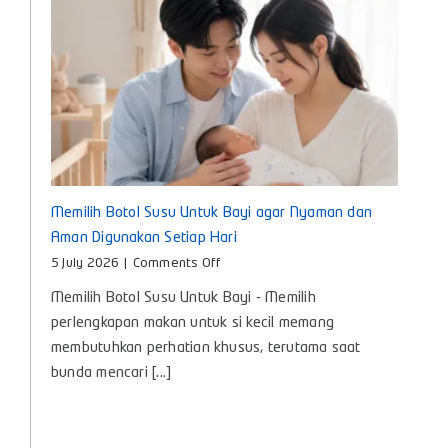
Memilih Botol Susu Untuk Bayi agar Nyaman dan
Aman Digunakan Setiap Hari
on
5 July 2026
|
Comments Off
Memilih
Memilih Botol Susu Untuk Bayi - Memilih
Botol
Susu
perlengkapan makan untuk si kecil memang
Untuk
membutuhkan perhatian khusus, terutama saat
Bayi
bunda mencari [...]
agar
Nyaman
dan
Aman