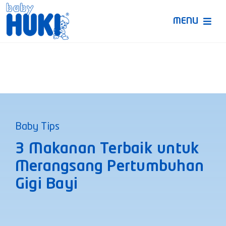
Skip
to
MENU
content
Produk Huki
Ruang Bunda Pintar
Bincang Ahli
Baby Tips
Video
3 Makanan Terbaik untuk
Merangsang Pertumbuhan
Gigi Bayi