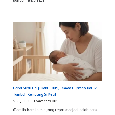
bunda mencari [...]
agar
Nyaman
dan
Aman
Digunakan
Setiap
Hari
Botol Susu Bayi Baby Huki, Teman Nyaman untuk
Tumbuh Kembang Si Kecil
on
5 July 2026
|
Comments Off
Botol
Memilih botol susu yang tepat menjadi salah satu
Susu