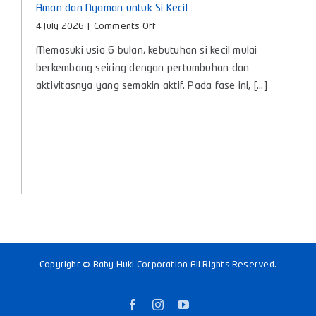
Aman dan Nyaman untuk Si Kecil
on
4 July 2026
|
Comments Off
Botol
Memasuki usia 6 bulan, kebutuhan si kecil mulai
Susu
untuk
berkembang seiring dengan pertumbuhan dan
Bayi
aktivitasnya yang semakin aktif. Pada fase ini, [...]
6
Bulan:
Tips
Memilih
yang
Aman
dan
Nyaman
untuk
Si
Kecil
Copyright © Baby Huki Corporation All Rights Reserved.
Facebook
Instagram
YouTube