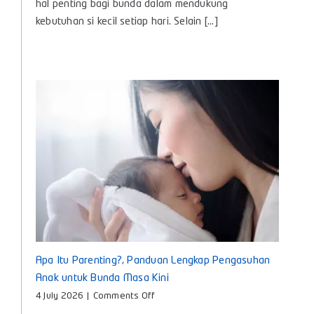
Bayi
hal penting bagi bunda dalam mendukung
Baby
kebutuhan si kecil setiap hari. Selain [...]
Huki,
Teman
Nyaman
untuk
Tumbuh
Kembang
Si
Kecil
Apa Itu Parenting?, Panduan Lengkap Pengasuhan
Anak untuk Bunda Masa Kini
on
4 July 2026
|
Comments Off
Apa