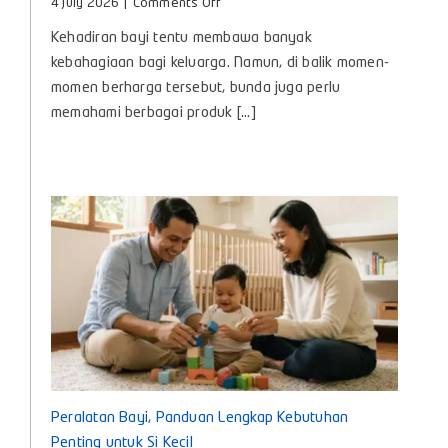
on
4 July 2026
|
Comments Off
Minyak
Kehadiran bayi tentu membawa banyak
Telon
Itu
kebahagiaan bagi keluarga. Namun, di balik momen-
Apa?
momen berharga tersebut, bunda juga perlu
Kenali
memahami berbagai produk [...]
Manfaat
dan
Cara
Memilih
yang
Tepat
untuk
Bayi
Peralatan Bayi, Panduan Lengkap Kebutuhan
Penting untuk Si Kecil