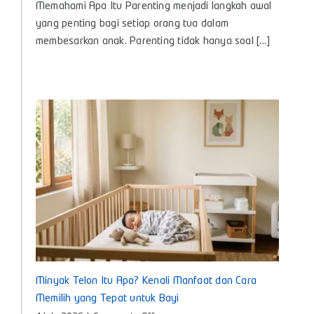
Memahami Apa Itu Parenting menjadi langkah awal
Itu
Parenting?,
yang penting bagi setiap orang tua dalam
Panduan
membesarkan anak. Parenting tidak hanya soal [...]
Lengkap
Pengasuhan
Anak
untuk
Bunda
Masa
Kini
Minyak Telon Itu Apa? Kenali Manfaat dan Cara
Memilih yang Tepat untuk Bayi