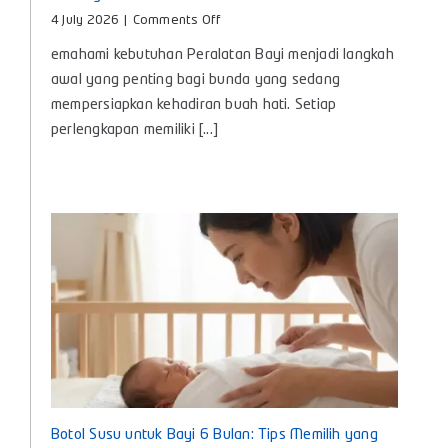
on
4 July 2026
|
Comments Off
Peralatan
emahami kebutuhan Peralatan Bayi menjadi langkah
Bayi,
Panduan
awal yang penting bagi bunda yang sedang
Lengkap
mempersiapkan kehadiran buah hati. Setiap
Kebutuhan
perlengkapan memiliki [...]
Penting
untuk
Si
Kecil
Botol Susu untuk Bayi 6 Bulan: Tips Memilih yang