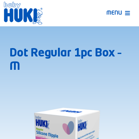
Skip
to
MENU
content
Produk Huki
Dot Regular 1pc Box –
Ruang Bunda Pintar
M
Bincang Ahli
Video