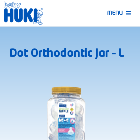
Skip
to
MENU
content
Produk Huki
Dot Orthodontic Jar – L
Ruang Bunda Pintar
Bincang Ahli
Video