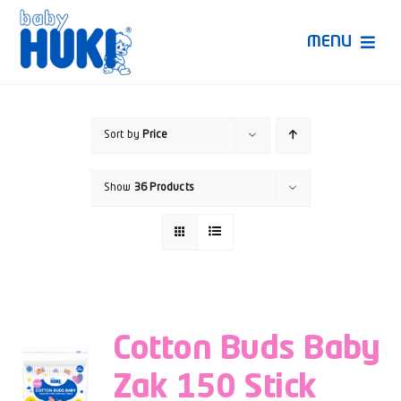
Skip
to
MENU
content
Produk Huki
Sort by
Price
Ruang Bunda Pintar
Show
36 Products
Bincang Ahli
Video
Cotton Buds Baby
Zak 150 Stick