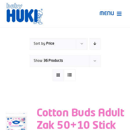
Skip
to
MENU
content
Produk Huki
Sort by
Price
Ruang Bunda Pintar
Show
36 Products
Bincang Ahli
Video
Cotton Buds Adult
Zak 50+10 Stick