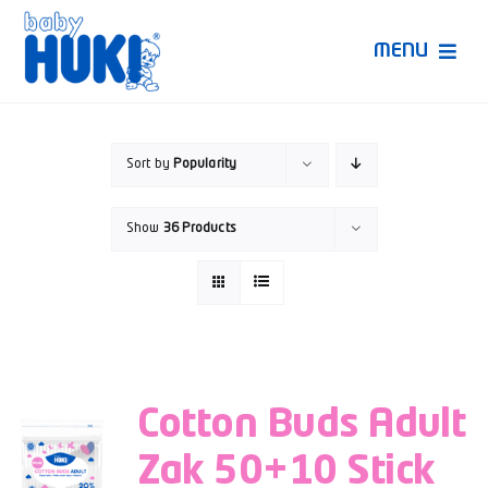
Skip
to
MENU
content
Produk Huki
Sort by
Popularity
Ruang Bunda Pintar
Show
36 Products
Bincang Ahli
Video
Cotton Buds Adult
Zak 50+10 Stick