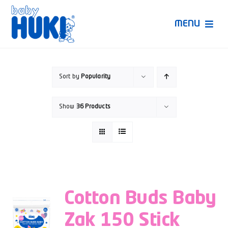
Skip
to
MENU
content
Produk Huki
Sort by
Popularity
Ruang Bunda Pintar
Show
36 Products
Bincang Ahli
Video
Cotton Buds Baby
Zak 150 Stick