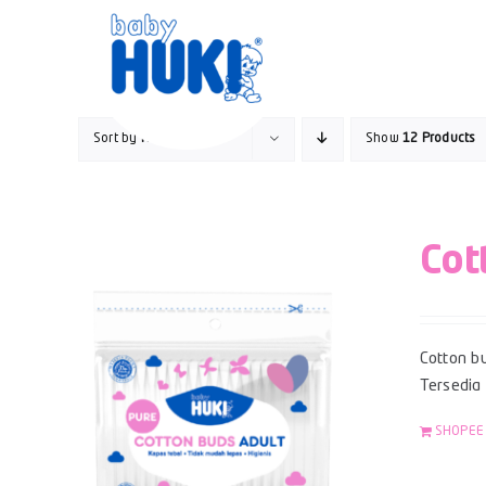
Skip
to
content
Sort by
Name
Show
12 Products
Cot
Cotton bu
Tersedia
SHOPEE