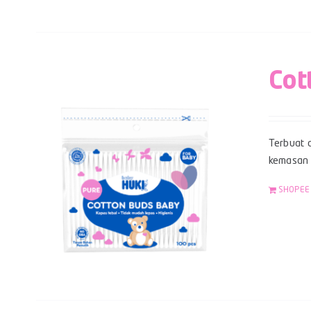
Cot
Terbuat d
kemasan z
SHOPEE