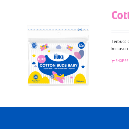
Cot
Terbuat d
kemasan z
SHOPEE