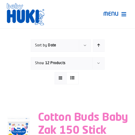
Skip
to
MENU
content
Produk Huki
Sort by
Date
Ruang Bunda Pintar
Show
12 Products
Bincang Ahli
Video
Cotton Buds Baby
Zak 150 Stick