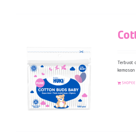
Cot
Terbuat d
kemasan z
SHOPEE