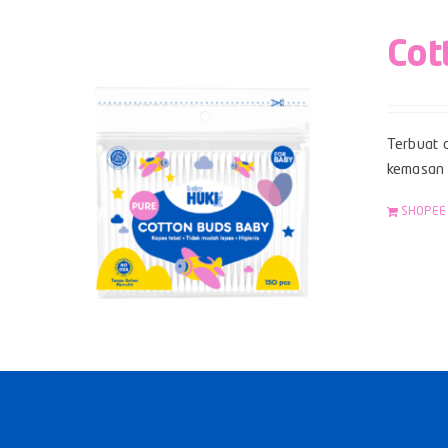
Cot
Terbuat d
kemasan z
SHOPEE