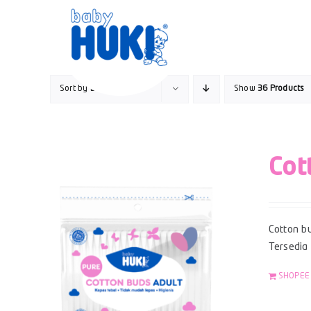
Skip
to
content
Sort by
Default Order
Show
36 Products
Cot
Cotton bu
Tersedia
SHOPEE