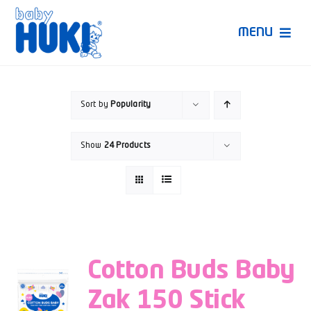
Skip
to
MENU
content
Produk Huki
Sort by
Popularity
Ruang Bunda Pintar
Show
24 Products
Bincang Ahli
Video
Cotton Buds Baby
Zak 150 Stick