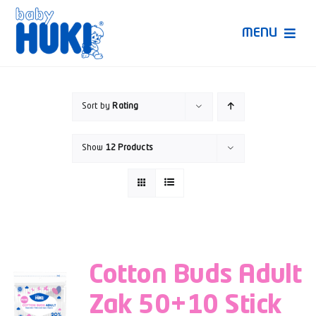
Skip
to
MENU
content
Produk Huki
Sort by
Rating
Ruang Bunda Pintar
Show
12 Products
Bincang Ahli
Video
Cotton Buds Adult
Zak 50+10 Stick