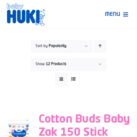
Skip
to
MENU
content
Produk Huki
Sort by
Popularity
Ruang Bunda Pintar
Show
12 Products
Bincang Ahli
Video
Cotton Buds Baby
Zak 150 Stick