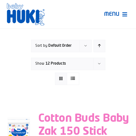
Skip
to
MENU
content
Produk Huki
Sort by
Default Order
Ruang Bunda Pintar
Show
12 Products
Bincang Ahli
Video
Cotton Buds Baby
Zak 150 Stick