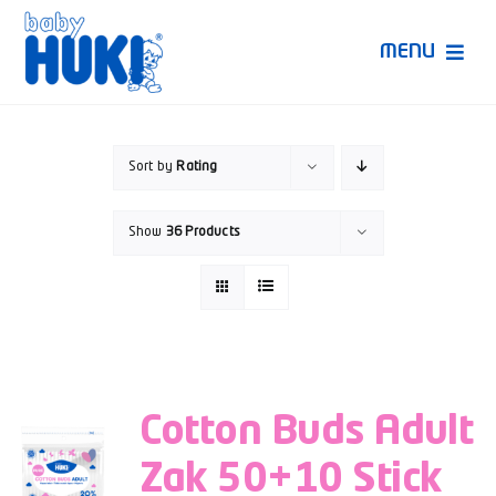
Skip
to
MENU
content
Produk Huki
Sort by
Rating
Ruang Bunda Pintar
Show
36 Products
Bincang Ahli
Video
Cotton Buds Adult
Zak 50+10 Stick